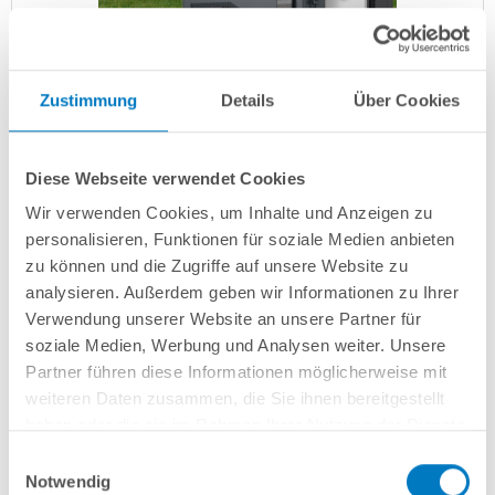
Zustimmung
Details
Über Cookies
Pool Wärmepumpe Test und Vergleich
Diese Webseite verwendet Cookies
2026 - Unterschiede zwischen den
Wir verwenden Cookies, um Inhalte und Anzeigen zu
einzelnen Serien
personalisieren, Funktionen für soziale Medien anbieten
Poolheizung
zu können und die Zugriffe auf unsere Website zu
analysieren. Außerdem geben wir Informationen zu Ihrer
Insbesondere in Deutschland gehört die Poolheizung so
Verwendung unserer Website an unsere Partner für
fest zum Pool wie dessen Abdeckung. Wer sein
soziale Medien, Werbung und Analysen weiter. Unsere
Schwimmbecken dabei möglichst kostengünstig und
Partner führen diese Informationen möglicherweise mit
dennoch unabhängig von...
weiteren Daten zusammen, die Sie ihnen bereitgestellt
haben oder die sie im Rahmen Ihrer Nutzung der Dienste
gesammelt haben.
Einwilligungsauswahl
Notwendig