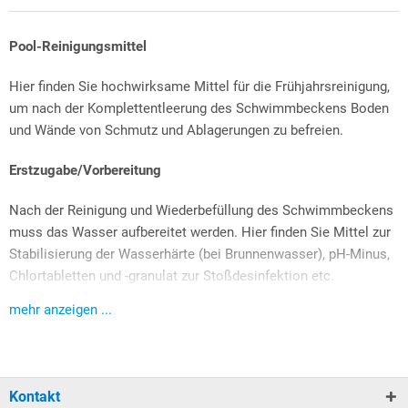
Pool-Reinigungsmittel
Hier finden Sie hochwirksame Mittel für die Frühjahrsreinigung,
um nach der Komplettentleerung des Schwimmbeckens Boden
und Wände von Schmutz und Ablagerungen zu befreien.
Erstzugabe/Vorbereitung
Nach der Reinigung und Wiederbefüllung des Schwimmbeckens
muss das Wasser aufbereitet werden. Hier finden Sie Mittel zur
Stabilisierung der Wasserhärte (bei Brunnenwasser), pH-Minus,
Chlortabletten und -granulat zur Stoßdesinfektion etc.
mehr anzeigen ...
Pool-Wassertester und Nachfüllungen
Wasserwerte müssen regelmäßig überprüft werden, um ggf. bei
Abweichungen reagieren zu können. In dieser Kategorie finden
Kontakt
Sie neben Pooltester auch Nachfülltabletten bzw. -flüssigkeiten