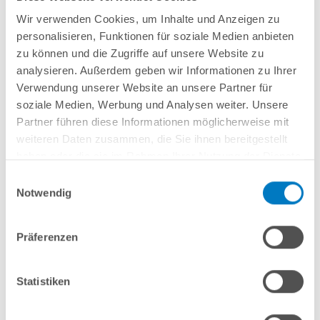
Wir verwenden Cookies, um Inhalte und Anzeigen zu
personalisieren, Funktionen für soziale Medien anbieten
zu können und die Zugriffe auf unsere Website zu
analysieren. Außerdem geben wir Informationen zu Ihrer
Verwendung unserer Website an unsere Partner für
Poolpflege
Poolfolie/-Vlies
soziale Medien, Werbung und Analysen weiter. Unsere
Zusatzprodukte
Partner führen diese Informationen möglicherweise mit
weiteren Daten zusammen, die Sie ihnen bereitgestellt
haben oder die sie im Rahmen Ihrer Nutzung der Dienste
gesammelt haben.
Einwilligungsauswahl
Notwendig
Präferenzen
Pool Handlauf
Sandfilteranlagen
und Bodenprofile
Statistiken