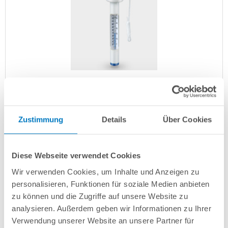
Pool-Thermometer Mini mit Schwimmkopf
Kurzbeschreibung
Zustimmung
Details
Über Cookies
5,99 € *
(-40,04% vom UVP)
UVP:
9,99 € *
Diese Webseite verwendet Cookies
Artikel-Nr.:
251132
Wir verwenden Cookies, um Inhalte und Anzeigen zu
Lieferung in ca. 1-3 Arbeitstagen
personalisieren, Funktionen für soziale Medien anbieten
zu können und die Zugriffe auf unsere Website zu
In den Warenkorb
analysieren. Außerdem geben wir Informationen zu Ihrer
Verwendung unserer Website an unsere Partner für