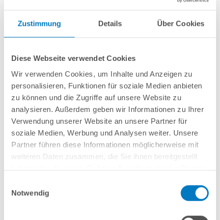
Zustimmung
Details
Über Cookies
Diese Webseite verwendet Cookies
Wir verwenden Cookies, um Inhalte und Anzeigen zu
personalisieren, Funktionen für soziale Medien anbieten
zu können und die Zugriffe auf unsere Website zu
PROPOOL Winterkonservierer 3 x 1 l schaumfrei
analysieren. Außerdem geben wir Informationen zu Ihrer
Verwendung unserer Website an unsere Partner für
Kurzbeschreibung
soziale Medien, Werbung und Analysen weiter. Unsere
13,99 € *
Partner führen diese Informationen möglicherweise mit
(-44,02% vom UVP)
UVP:
24,99 € *
weiteren Daten zusammen, die Sie ihnen bereitgestellt
Inhalt
3 Liter
(
4,66 €
/ 1 Liter)
haben oder die sie im Rahmen Ihrer Nutzung der Dienste
Artikel-Nr.:
252597
gesammelt haben.
Einwilligungsauswahl
Notwendig
Lieferung in ca. 1-3 Arbeitstagen
Zum Artikel