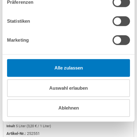
Präferenzen
Statistiken
Marketing
Alle zulassen
PROPOOL Winterkonservierer 5 l
Auswahl erlauben
Kurzbeschreibung
Ablehnen
15,99 € *
(-46,68% vom UVP)
UVP:
29,99 € *
Inhalt
5 Liter
(
3,20 €
/ 1 Liter)
Artikel-Nr.:
252551