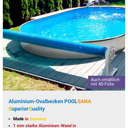
Auch erhältlich
mit 4D-Folie
Aluminium-Ovalbecken
POOL
SANA
S
uperior
Q
uality
Made
in
Germany
1 mm starke Aluminium-Wand in