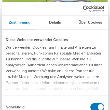
Zustimmung
Details
Über Cookies
Diese Webseite verwendet Cookies
Wir verwenden Cookies, um Inhalte und Anzeigen zu
personalisieren, Funktionen für soziale Medien anbieten
zu können und die Zugriffe auf unsere Website zu
analysieren. Außerdem geben wir Informationen zu Ihrer
Verwendung unserer Website an unsere Partner für
Ovale Stahlwandpools werden in der Praxis meist komplett in
soziale Medien, Werbung und Analysen weiter. Unsere
die Erde eingebaut – könnten aus statischer Sicht jedoch auch
Partner führen diese Informationen möglicherweise mit
lediglich nur zu 2/3 eingelassen werden. In beiden Varianten
weiteren Daten zusammen, die Sie ihnen bereitgestellt
erfolgt der Pooleinstieg normalerweise mit Hilfe einer
haben oder die sie im Rahmen Ihrer Nutzung der Dienste
Einhängeleiter. In der klassischen Aufbau-Variante (gezeigt im
gesammelt haben.
Schema-Bild) wird für den stabilen Untergrund eine armierte
Einwilligungsauswahl
Notwendig
Betonbodenplatte erstellt. Zur Abstützung an beiden