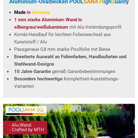
Aluminium-Ovalbecken
POOL
SANA
H
igh
Q
uality
Made
in
Germany
1 mm starke Aluminium-Wand in
silbergrau/weißaluminium
mit Alu-Verbindungsprofil
Kombi-Handlauf für leichten Folienwechsel aus
Kunststoff / Alu
Passgenaue 0,8 mm starke Poolfolie mit Biese
Erweiterte Auswahl an Folienfarben, Handlaufarten und
Stahlwand-Designs
10 Jahre Garantie
gemäß Garantiebestimmungen
Besonders hochwertige
Komplettset-Ausstattungs-
Varianten
- Alu-Wand
- Crafted by MTH