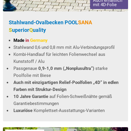
Auch erhältlich
mit 4D-Folie
Stahlwand-Ovalbecken
POOL
SANA
S
uperior
Q
uality
Made
in
Germany
Stahlwand 0,6 und 0,8 mm mit Alu-Verbindungsprofil
Kombi-Handlauf für leichten Folienwechsel aus
Kunststoff / Alu
Passgenaue
0,9-1,0 mm („Nonplusultra“)
starke
Poolfolie mit Biese
Auch mit einzigartigen Relief-Poolfolien „4D“ in edlen
Farben mit Struktur-Design
10 Jahre Garantie
auf Folien-Schweißnähte gemäß
Garantiebestimmungen
Luxuriöse
Komplettset-Ausstattungs-Varianten