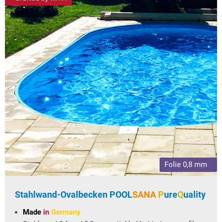
Folie 0,8 mm
Stahlwand-Ovalbecken
POOL
SANA
P
ure
Q
uality
Made
in
Germany