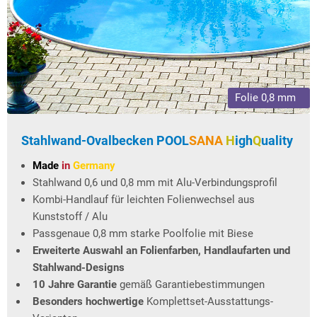
Folie 0,8 mm
Stahlwand-Ovalbecken
POOL
SANA
H
igh
Q
uality
Made
in
Germany
Stahlwand 0,6 und 0,8 mm mit Alu-Verbindungsprofil
Kombi-Handlauf für leichten Folienwechsel aus
Kunststoff / Alu
Passgenaue 0,8 mm starke Poolfolie mit Biese
Erweiterte Auswahl an Folienfarben, Handlaufarten und
Stahlwand-Designs
10 Jahre Garantie
gemäß Garantiebestimmungen
Besonders hochwertige
Komplettset-Ausstattungs-