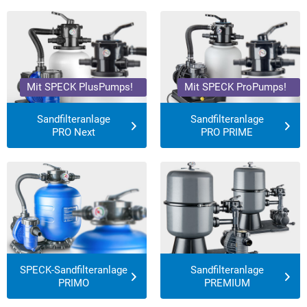
Mit SPECK PlusPumps!
Mit SPECK ProPumps!
Sandfilteranlage
Sandfilteranlage
PRO Next
PRO PRIME
Mit SPECK-Pumpen!
SPECK-Sandfilteranlage
Sandfilteranlage
PRIMO
PREMIUM