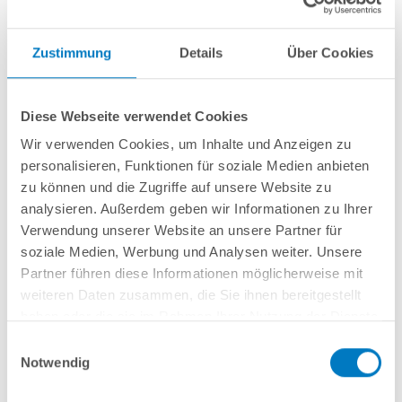
Faustregel zur optimalen Größenauslegung
Zustimmung
Details
Über Cookies
Als grobe Faustregel kann hierbei hergenommen werden, dass
Ihre Sandfilterpumpe das Wasser Ihres Pools in ca. 3-4 Stunden
einmal umwälzen sollte.
Diese Webseite verwendet Cookies
Wir verwenden Cookies, um Inhalte und Anzeigen zu
Hierbei gilt die Rechnung:
Zeit f. eine Umwälzung =
personalisieren, Funktionen für soziale Medien anbieten
Beckeninhalt Pool / Förderleistung der Sandfilterpumpe in m³/h
zu können und die Zugriffe auf unsere Website zu
analysieren. Außerdem geben wir Informationen zu Ihrer
Die Gesamtlaufzeit liegt dann meist bei ca. 2-3 Filterlaufzeiten
Verwendung unserer Website an unsere Partner für
(bei hohen Temperaturen und viel Badebetrieb im Pool sind es
soziale Medien, Werbung und Analysen weiter. Unsere
eher 3), sodass Sie auf eine optimale Gesamtdauer zwischen
Partner führen diese Informationen möglicherweise mit
ca. 8 und 10 Stunden pro Tag kommen.
weiteren Daten zusammen, die Sie ihnen bereitgestellt
Das Verhältnis zwischen Poolpumpe und Sandfilterkessel sollte
haben oder die sie im Rahmen Ihrer Nutzung der Dienste
daher auch immer passend sein. D.h., die Pumpe sollte
nicht
gesammelt haben.
Einwilligungsauswahl
partout so stark wie möglich
sein, sondern immer eine
Notwendig
Förderleistung passend zur Größe des Kessels besitzen. Hierbei