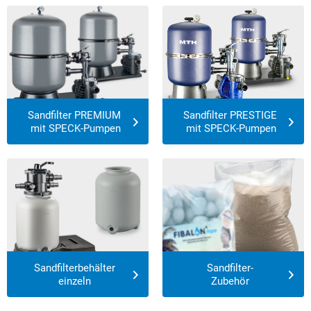
Sandfilter PREMIUM
Sandfilter PRESTIGE
 mit SPECK-Pumpen
 mit SPECK-Pumpen
Sandfilterbehälter
Sandfilter-
einzeln
Zubehör