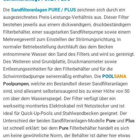
Die
Sandfilteranlagen PURE / PLUS
zeichnen sich durch ein
ausgezeichnetes Preis-Leistungs-Verhältnis aus. Dieser Filter
bestehen jeweils aus einem dickwandigem, druckbeständigem
Filterbehälter, einer saugstarken Sandfilterpumpe sowie einem
Mehrwegeventil zum Einstellen der Strömungsrichtung, in
normaler Betriebsstellung durchläuft das dem Becken
entnommene Wasser den Sand des Filters und wird so gereinigt.
Des Weiteren sind Grundplatte, Druckmanometer sowie
Entleerungseinheiten für den Filterbehälter und für die
Schwimmbadpumpe serienmäßig enthalten. Die
POOL
SANA
Poolpumpen
, welche ein Bestandteil dieser Sandfilteranlagen
sind, sind allesamt selbstansaugend bis zu einer Höhe von 50
cm über dem Wasserspiegel. Der Filter verfügt über ein
werkseitig montiertes Elektrokabel mit Netzstecker und ist
ideal für Quick-Up-Pools und Stahlwandbecken geeignet. Der
Unterschied der beiden Sandfilteranlagen-Modelle
Pure
und
Plus
ist schnell erklärt: bei dem
Pure
Filterbehälter handelt es sich
um keine gewöhnliche Norm, der Behälter ist daher hier etwas