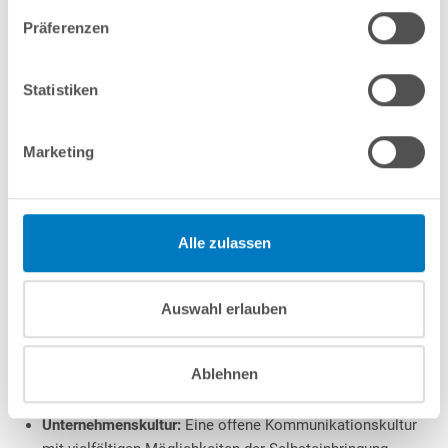
Arbeitsweise:
Du zeigst eine gute Kommunikation sowie
eine eigenständige, strukturierte und lösungsorientierte
Präferenzen
Arbeitsweise als auch einen hohen Anspruch an
Detailgenauigkeit und Qualität
Statistiken
Handwerkszeug (Optional):
Gerne Erfahrung mit Shop-
Systemen (insbesondere „Shopware“)
Marketing
Das zeichnet uns aus:
Einarbeitung:
Umfassende persönliche Einarbeitung und
individuelle Heranführung an die verschiedenen Aufgaben
Alle zulassen
nach Schwierigkeits- und Erfahrungsgrad
Weiterentwicklung:
Karrieremöglichkeit in einem
modernen, schnell wachsendem und bereits
Auswahl erlauben
branchenführendem E-Commerce Versandunternehmen mit
Perspektiven für die persönliche und berufliche
Ablehnen
Weiterentwicklung (z.B. fachliche als auch Softskill-
orientierte Schulungen, Seminare, Vorträge, etc.)
Unternehmenskultur:
Eine offene Kommunikationskultur