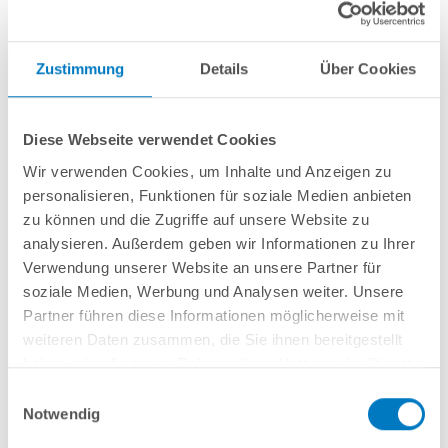
Aktualisierung unserer bestehenden Webinhalte und bist
Ansprechpartner für Änderungswünsche
Kreativität + Ideenfindung:
Du arbeitest zusammen mit
Zustimmung
Details
Über Cookies
dem Marketingteam, um kreative Ideen für Kampagnen
oder neue Shop-Inhalte zu entwickeln
Dein eigener Input:
Du bringst deine eigenen Ideen ein,
Diese Webseite verwendet Cookies
entfaltest dein individuelles Potential und hinterlässt
dadurch deinen persönlichen Fußabdruck
Wir verwenden Cookies, um Inhalte und Anzeigen zu
personalisieren, Funktionen für soziale Medien anbieten
Das zeichnet dich aus:
zu können und die Zugriffe auf unsere Website zu
analysieren. Außerdem geben wir Informationen zu Ihrer
Erfahrung:
Du hast eine abgeschlossene Ausbildung oder
Verwendung unserer Website an unsere Partner für
alternativ Berufserfahrung im Bereich Grafikdesign /
soziale Medien, Werbung und Analysen weiter. Unsere
Mediengestaltung o.ä.
Partner führen diese Informationen möglicherweise mit
Skills:
Du zeigst Leidenschaft und Gespür für Grafik und
weiteren Daten zusammen, die Sie ihnen bereitgestellt
Design
haben oder die sie im Rahmen Ihrer Nutzung der Dienste
Know-How:
Du bringst optimalerweise Wissen z.B. über die
gesammelt haben.
Einwilligungsauswahl
Wirkung von digitalen Gestaltungs- und Werbemaßnahmen
Notwendig
mit