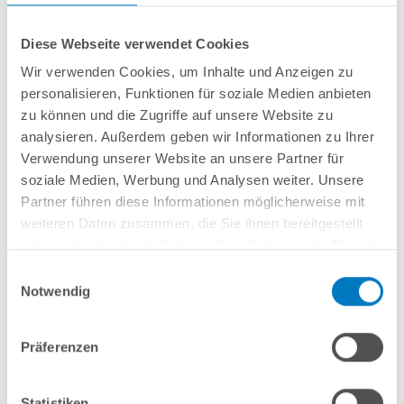
aufkommen, wenn dieser Wertverlust auf einen zur Prüfung der
Beschaffenheit, Eigenschaften und Funktionsweise der Waren
Diese Webseite verwendet Cookies
nicht notwendigen Umgang mit ihnen zurückzuführen ist.
Wir verwenden Cookies, um Inhalte und Anzeigen zu
personalisieren, Funktionen für soziale Medien anbieten
III. Muster-Widerrufsformular
zu können und die Zugriffe auf unsere Website zu
analysieren. Außerdem geben wir Informationen zu Ihrer
Verwendung unserer Website an unsere Partner für
(Wenn Sie den Vertrag widerrufen wollen, dann füllen Sie bitte dieses
soziale Medien, Werbung und Analysen weiter. Unsere
Formular aus und senden Sie es per E-Mail, Fax oder auf normalem
Partner führen diese Informationen möglicherweise mit
Postweg zurück.)
weiteren Daten zusammen, die Sie ihnen bereitgestellt
haben oder die sie im Rahmen Ihrer Nutzung der Dienste
gesammelt haben.
Einwilligungsauswahl
An PoolSana GmbH & Co. KG, Vershofenstraße
Notwendig
10, 90431 Nürnberg, Telefax-Nummer: 0911 30 30
975, E-Mail: info@poolsana.de
Präferenzen
Hiermit widerrufe(n) ich / wir (*) den von mir / uns
(*) abgeschlossenen Vertrag über den Kauf der
folgenden Waren (*) / die Erbringung der
Statistiken