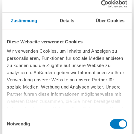
Zustimmung
Details
Über Cookies
Diese Webseite verwendet Cookies
PROPOOL Grundreiniger sauer 1 l
Wir verwenden Cookies, um Inhalte und Anzeigen zu
personalisieren, Funktionen für soziale Medien anbieten
Kurzbeschreibung
zu können und die Zugriffe auf unsere Website zu
analysieren. Außerdem geben wir Informationen zu Ihrer
8,99 € *
(-18,2% vom UVP)
Verwendung unserer Website an unsere Partner für
UVP:
10,99 € *
soziale Medien, Werbung und Analysen weiter. Unsere
Inhalt
1 Liter
Partner führen diese Informationen möglicherweise mit
Artikel-Nr.:
252593
weiteren Daten zusammen, die Sie ihnen bereitgestellt
Lieferung in ca. 1-3 Arbeitstagen
haben oder die sie im Rahmen Ihrer Nutzung der Dienste
gesammelt haben.
Einwilligungsauswahl
Zum Artikel
Notwendig