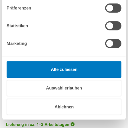
Präferenzen
Statistiken
Marketing
PROPOOL Randreiniger Super 1 l
Alle zulassen
Kurzbeschreibung
Auswahl erlauben
8,99 € *
(-25,02% vom UVP)
UVP:
11,99 € *
Ablehnen
Inhalt
1 Liter
Artikel-Nr.:
252594
Lieferung in ca. 1-3 Arbeitstagen