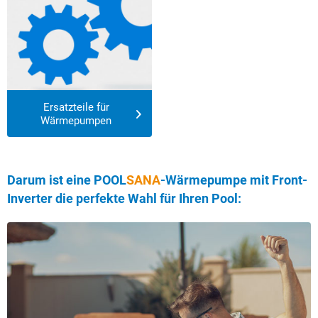
Ersatzteile für
Wärmepumpen
Darum ist eine
POOL
SANA
-Wärmepumpe mit Front-
Inverter die perfekte Wahl für Ihren Pool: