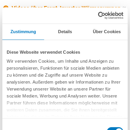
Videos über Front-Inverter Wärmepumpen
(6
Videos)
Mehr von TomTuT
Zustimmung
Details
Über Cookies
Bitte akzeptieren Sie die
Marketing
B
Cookies
, um dieses Video anzusehen.
C
Diese Webseite verwendet Cookies
Wir verwenden Cookies, um Inhalte und Anzeigen zu
personalisieren, Funktionen für soziale Medien anbieten
zu können und die Zugriffe auf unsere Website zu
analysieren. Außerdem geben wir Informationen zu Ihrer
Verwendung unserer Website an unsere Partner für
InverPRESTIGE Serien im Test
soziale Medien, Werbung und Analysen weiter. Unsere
Partner führen diese Informationen möglicherweise mit
weiteren Daten zusammen, die Sie ihnen bereitgestellt
Sie möchten mehr Unabhängigkeit von der Sonne bei der
haben oder die sie im Rahmen Ihrer Nutzung der Dienste
Erwärmung Ihres Schwimmbeckens? Möchten sich nicht mit
gesammelt haben.
Einwilligungsauswahl
Solar-Poolfolie oder anderem Poolzubehör für 1-2 Grad mehr