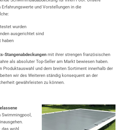
assende Schwimmbadabdeckung für Ihren Pool. Unsere
 Erfahrungswerte und Vorstellungen in die
lche:
etestet wurden
nden ausgerichtet sind
rt haben
ts-Stangenabdeckungen
mit ihrer strengen französischen
Jahre als absoluter Top-Seller am Markt bewiesen haben.
gen Produktauswahl und dem breiten Sortiment innerhalb der
beiten wir des Weiteren ständig konsequent an der
cherheit gewährleisten zu können.
gelassene
en Swimmingpool,
hinausgehen.
– das wohl