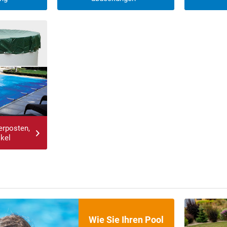
erposten,
ikel
Was sind die