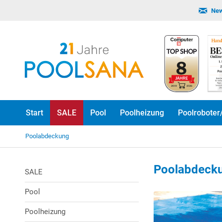
New
Start
SALE
Pool
Poolheizung
Poolroboter
Poolabdeckung
Poolabdeck
SALE
Pool
-10% Rabatt!
Poolheizung