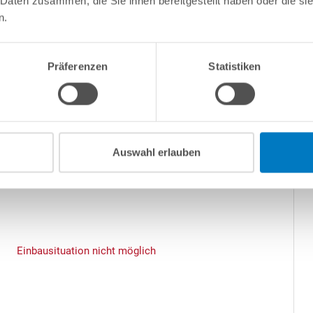
 Daten zusammen, die Sie ihnen bereitgestellt haben oder die s
Ganzjahrespoolabdeckplane (PE-Plane)
n.
Aufblasbare Abdeckung
Präferenzen
Statistiken
Solarabdeckung
Ganzjahrespoolabdeckplane (PE-Plane)
Aufblasbare Abdeckung
Auswahl erlauben
Einbausituation nicht möglich