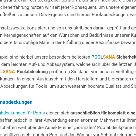
ng rund, oval, rechteckig oder achtform: bei uns finden Sie die p
chenerfahrung nutzen wir seit jeher konsequent, um unsere eigenen
nfließen zu lassen. Das Ergebnis sind hierbei Poolabdeckungen, we
 Einsatzzwecke konzipiert und von uns akribisch darauf geprüft und g
ren Kerneigenschaften auf den Wünschen und Bedürfnisse unserer Ku
is bereits unzählige Male in der Erfüllung dieser Bedürfnisse bewäh
piel sind hierbei unsere besonders beliebten
POOL
SANA
Sicherhei
 dem leichten Auf- und Abbausystem, welche sich über die letzten 
L
SANA
-Poolabdeckung
profitieren Sie daher von unserer vielfälti
kungen. In engem Austausch mit den Herstellern und Lieferanten ar
 Abdeckungen für Pools, um auch weiterhin höchste Qualität und Si
genabdeckungen
abdeckungen für Pools
eignen sich
ausschließlich für komplett ein
chaffen jedoch in ihrer Anwendung einen enormen Mehrwert für Ihr
nschaften weit über die Aspekte einer „normalen“ Poolabdeckplane 
schützen nicht nur den Pool und das Wasser vor Schmutzeintrag 