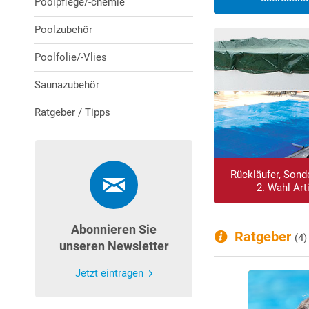
Poolpflege/-chemie
Poolzubehör
Poolfolie/-Vlies
Saunazubehör
Ratgeber / Tipps
Rückläufer, Sond
2. Wahl Art
Abonnieren Sie
Ratgeber
(4)
unseren Newsletter
Jetzt eintragen
Wie Sie Ihren Pool