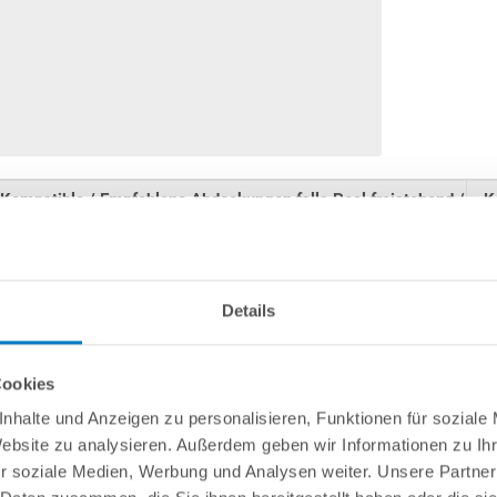
Kompatible / Empfohlene Abdeckungen falls Pool freistehend /
K
teileingebaut
Solarabdeckung
Details
Ganzjahrespoolabdeckplane (PE-Plane)
Aufblasbare Abdeckung
Cookies
nhalte und Anzeigen zu personalisieren, Funktionen für soziale
Website zu analysieren. Außerdem geben wir Informationen zu I
r soziale Medien, Werbung und Analysen weiter. Unsere Partner
Solarabdeckung