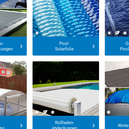
s-
Pool-
G
kungen
Solarfolie
Pool
Jetzt zu Sonderpreisen!
viele Rab
Rollladen-
Winte
ng
abdeckungen