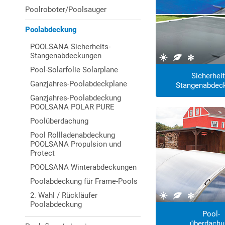
Poolroboter/Poolsauger
Poolabdeckung
POOLSANA Sicherheits-
Stangenabdeckungen
Pool-Solarfolie Solarplane
Sicherheit
Ganzjahres-Poolabdeckplane
Stangenabdec
Ganzjahres-Poolabdeckung
POOLSANA POLAR PURE
-10% Rabatt!
Poolüberdachung
Pool Rollladenabdeckung
POOLSANA Propulsion und
Protect
POOLSANA Winterabdeckungen
Poolabdeckung für Frame-Pools
2. Wahl / Rückläufer
Poolabdeckung
Pool-
überdachu