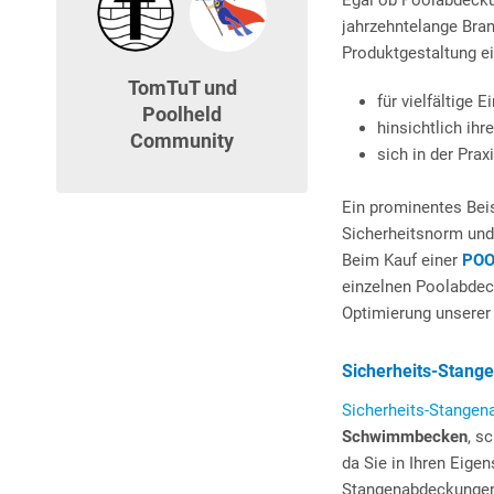
Egal ob Poolabdecku
jahrzehntelange Bran
Produktgestaltung ei
TomTuT und
für vielfältige
Poolheld
hinsichtlich ih
Community
sich in der Prax
Ein prominentes Beis
Sicherheitsnorm und
Beim Kauf einer
POO
einzelnen Poolabdec
Optimierung unserer
Sicherheits-Stan
Sicherheits-Stangen
Schwimmbecken
, s
da Sie in Ihren Eige
Stangenabdeckungen 