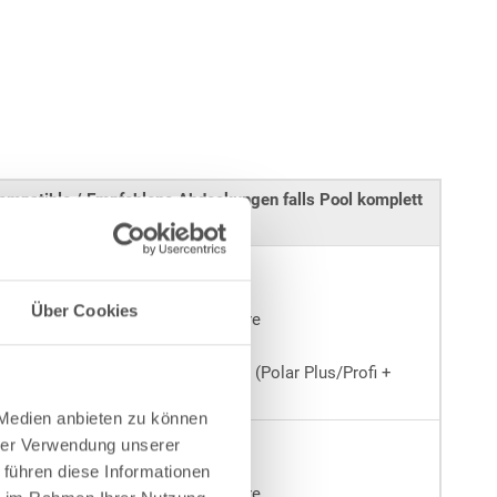
ompatible / Empfohlene Abdeckungen falls Pool komplett
eingebaut
Solarabdeckung
Sicherheits-Stangenabdeckung
Über Cookies
Ganzjahresabdeckung Polar Pure
Aufblasbare Abdeckung
Sicherheits-Winterabdeckungen (Polar Plus/Profi +
Perfor Plus/Profi)
 Medien anbieten zu können
Solarabdeckung
hrer Verwendung unserer
Sicherheits-Stangenabdeckung
 führen diese Informationen
Ganzjahresabdeckung Polar Pure