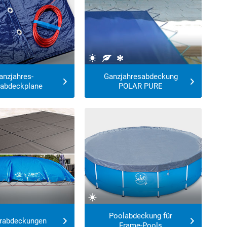
anzjahres-
Ganzjahresabdeckung
abdeckplane
POLAR PURE
atte!
Poolabdeckung für
rabdeckungen
Frame-Pools