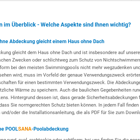
im Überblick - Welche Aspekte sind Ihnen wichtig?
hne Abdeckung gleicht einem Haus ohne Dach
kung gleicht dem Haus ohne Dach und ist insbesondere auf unseren
ischen Zwecken oder schlichtweg zum Schutz von Nichtschwimmern s
tform bei den meisten Swimmingpools nicht mehr wegzudenken und h
rsehen wird, muss im Vorfeld der genaue Verwendungszweck erört
nschaften für einen bestimmten Verwendungszweck. Die Abdeckungen 
tzliche Wärme zu speichern. Auch die baulichen Gegebenheiten rund
ens. Hintergrund dessen ist, dass gerade Sicherheitsabdeckungen fü
ass Sie normgerechten Schutz bieten können. In jedem Fall finden 
nd/oder die Installationsanleitung, die als PDF für Sie zum Downlo
ine
POOL
SANA
-Poolabdeckung