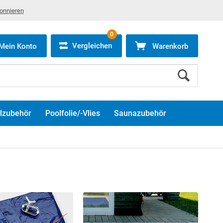
bonnieren
0
Vergleichen
Mein Konto
Warenkorb
lzubehör
Poolfolie/-Vlies
Saunazubehör
-10% Rabatt!