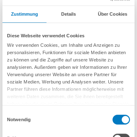
Zustimmung
Details
Über Cookies
Diese Webseite verwendet Cookies
SPECK-Filterbehälter PRIMO Ø 400 mm mit 7-Wege-
Wir verwenden Cookies, um Inhalte und Anzeigen zu
Rückspülventil und Grundplatte / ohne Pumpe
personalisieren, Funktionen für soziale Medien anbieten
zu können und die Zugriffe auf unsere Website zu
Kurzbeschreibung
analysieren. Außerdem geben wir Informationen zu Ihrer
Verwendung unserer Website an unsere Partner für
219,00 € *
(-37,25% vom UVP)
soziale Medien, Werbung und Analysen weiter. Unsere
UVP:
349,00 € *
Partner führen diese Informationen möglicherweise mit
Artikel-Nr.:
291077
weiteren Daten zusammen, die Sie ihnen bereitgestellt
Versandkostenfreie Lieferung!
haben oder die sie im Rahmen Ihrer Nutzung der Dienste
gesammelt haben.
Einwilligungsauswahl
Lieferung in ca. 1-3 Arbeitstagen
Notwendig
In den Warenkorb