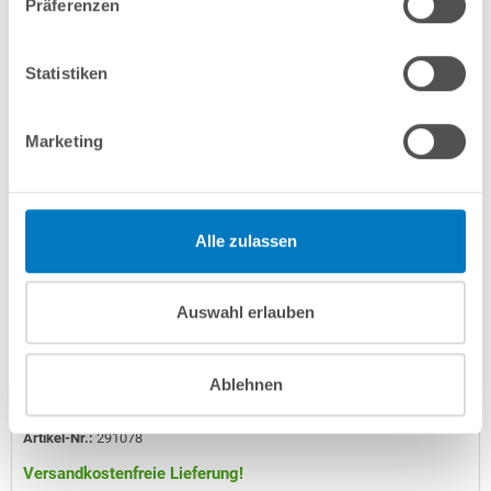
Präferenzen
Statistiken
Marketing
Alle zulassen
Geteilter Filterbehälter PRESTIGE Ø 400 mm mit SPECK-
6-Wege-Ventil und Grundplatte / ohne Pumpe
Auswahl erlauben
Kurzbeschreibung
489,00 € *
Ablehnen
(-27,98% vom UVP)
UVP:
679,00 € *
Artikel-Nr.:
291078
Versandkostenfreie Lieferung!