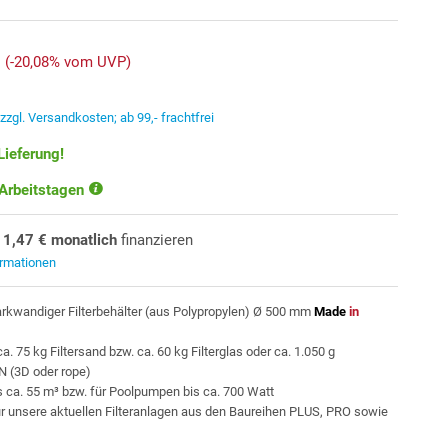
(-20,08% vom UVP)
.
zzgl. Versandkosten; ab 99,- frachtfrei
Lieferung!
 Arbeitstagen
11,47 € monatlich
finanzieren
ormationen
arkwandiger Filterbehälter (aus Polypropylen) Ø 500 mm
Made
in
 75 kg Filtersand bzw. ca. 60 kg Filterglas oder ca. 1.050 g
 (3D oder rope)
s ca. 55 m³ bzw. für Poolpumpen bis ca. 700 Watt
ür unsere aktuellen Filteranlagen aus den Baureihen PLUS, PRO sowie