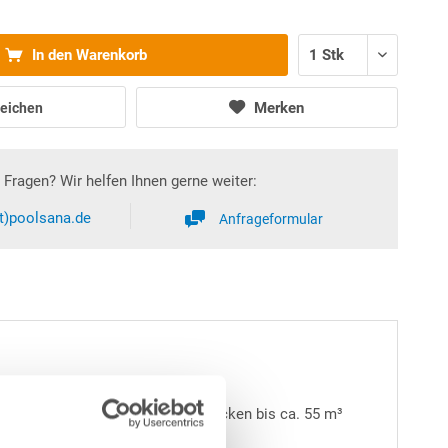
In den Warenkorb
Merken
eichen
Fragen? Wir helfen Ihnen gerne weiter:
at)poolsana.de
Anfrageformular
ssventils; geeignet für Schwimmbecken bis ca. 55 m³