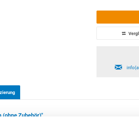
Vergl
info(
zierung
m (ohne Zubehör)"
de
in
Germany
), mit unterer Öffnung für die Anbringung eines Abla