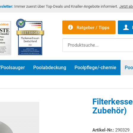
sletter:
Immer zuerst über Top-Deals und Knaller-Angebote informiert.
Jetzt a
Ratgeber / Tipps
/Poolsauger
Poolabdeckung
Poolpflege/-chemie
Poo
Filterkess
Zubehör)
Artikel-Nr.:
290329