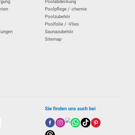
rgung
Poolabdeckung
erien
Poolpflege / -chemie
g
Poolzubehör
Poolfolie / -Vlies
lungen
Saunazubehör
Sitemap
Sie finden uns auch bei