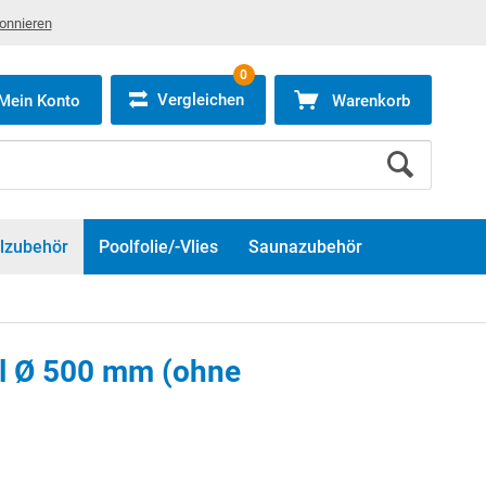
bonnieren
0
Vergleichen
Mein Konto
Warenkorb
lzubehör
Poolfolie/-Vlies
Saunazubehör
el Ø 500 mm (ohne