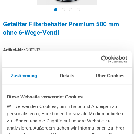
Geteilter Filterbehälter Premium 500 mm
ohne 6-Wege-Ventil
Artikel-Nr.:
290303
469,00 € *
(-25,44% vom UVP)
UVP:
629,00 € *
Zustimmung
Details
Über Cookies
inkl. gesetzlicher MwSt.
zzgl. Versandkosten; ab 99,- frachtfrei
Versandkostenfreie Lieferung!
Diese Webseite verwendet Cookies
Lieferung in ca. 1-3 Arbeitstagen
Wir verwenden Cookies, um Inhalte und Anzeigen zu
personalisieren, Funktionen für soziale Medien anbieten
Schon ab 14,01 € monatlich
finanzieren
zu können und die Zugriffe auf unsere Website zu
Weitere Informationen
analysieren. Außerdem geben wir Informationen zu Ihrer