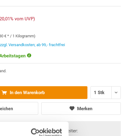
-20,01% vom UVP)
80 € * / 1 Kilogramm)
.
zzgl. Versandkosten; ab 99,- frachtfrei
 Arbeitstagen
and.
In den Warenkorb
Merken
eichen
Fragen? Wir helfen Ihnen gerne weiter: