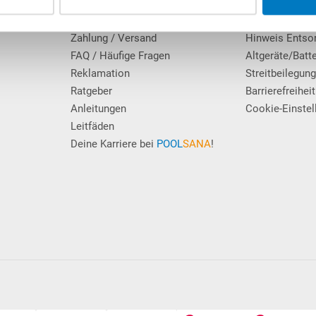
Das POOLSANA-Team
Widerrufsrecht
Erfahrungen unserer Kunden
Datenschutz
Zahlung / Versand
Hinweis Entso
FAQ / Häufige Fragen
Altgeräte/Batt
Reklamation
Streitbeilegun
Ratgeber
Barrierefreiheit
Anleitungen
Cookie-Einstel
Leitfäden
Deine Karriere bei
POOL
SANA
!