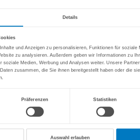
info(
Details
Cookies
nhalte und Anzeigen zu personalisieren, Funktionen für soziale
m 25 kg"
Website zu analysieren. Außerdem geben wir Informationen zu I
r soziale Medien, Werbung und Analysen weiter. Unsere Partner
,8 mm. Gewicht 25 kg. Eigenschaften: gebrannt, gewaschen, scharfkan
 Daten zusammen, die Sie ihnen bereitgestellt haben oder die s
n.
Präferenzen
Statistiken
Kundeninformationen
Rechtliche In
Über POOLSANA
Impressum
Firmengeschichte
AGB / Verbrau
Auswahl erlauben