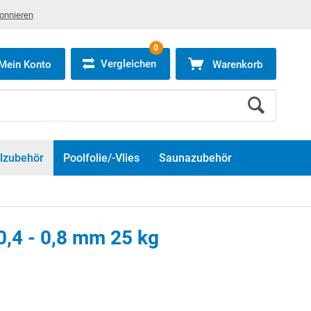
bonnieren
0
Vergleichen
Mein Konto
Warenkorb
lzubehör
Poolfolie/-Vlies
Saunazubehör
 0,4 - 0,8 mm 25 kg
en Sie die
Marketing Cookies
, um dieses Video anzusehen.