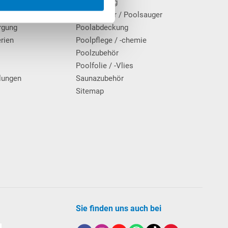
Poolheizung
Poolroboter / Poolsauger
rgung
Poolabdeckung
erien
Poolpflege / -chemie
g
Poolzubehör
Poolfolie / -Vlies
lungen
Saunazubehör
Sitemap
Sie finden uns auch bei