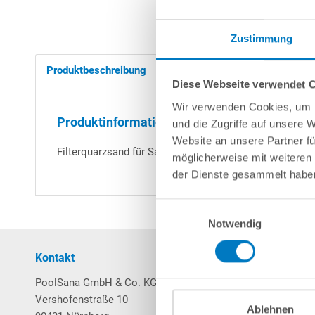
Zustimmung
Produktbeschreibung
Herstellerangaben
Diese Webseite verwendet 
Wir verwenden Cookies, um I
Produktinformationen "Filtersand 0,4 - 0,8 m
und die Zugriffe auf unsere 
Website an unsere Partner fü
Filterquarzsand für Sandfilteranlagen. Körnung 0,4 - 0
möglicherweise mit weiteren
der Dienste gesammelt habe
Einwilligungsauswahl
Notwendig
Kontakt
Mein Konto
PoolSana GmbH & Co. KG
Login / Registrierung
Vershofenstraße 10
Merkzettel
Ablehnen