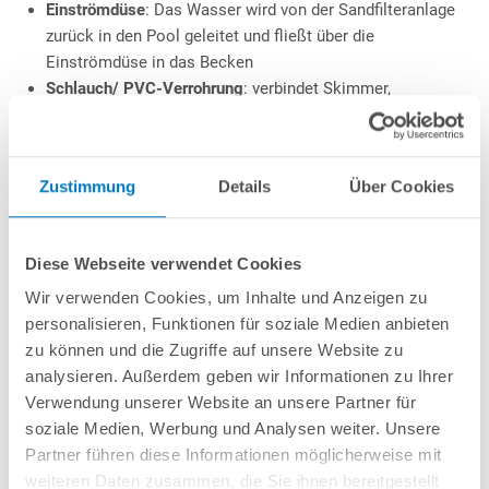
Einströmdüse
: Das Wasser wird von der Sandfilteranlage
zurück in den Pool geleitet und fließt über die
Einströmdüse in das Becken
Schlauch/ PVC-Verrohrung
: verbindet Skimmer,
Sandfilteranlage und Einströmdüse;
Schlauchset
ist hier
allgemein für das Freiauslegen auf dem Boden;
PVC-
Verrohrung
hingegen als erdbeständige Variante für das
Zustimmung
Details
Über Cookies
Einbringen in den Boden zu empfehlen
Pool-Leiter
: kürzbare
Hochbeckenleitern
eignen sich, falls
das Becken freistehend oder teileingebaut ist;
Diese Webseite verwendet Cookies
Einhängeleitern
, falls Becken kompletteingebaut ist
Wasserpflege
: Grundprodukte (pH, Chlor, Algizid etc); für
Wir verwenden Cookies, um Inhalte und Anzeigen zu
den Einstieg empfehlen sich Wasserpflege-Sets
personalisieren, Funktionen für soziale Medien anbieten
Reinigung-Sets
: für die manuelle Reinigung des Beckens;
zu können und die Zugriffe auf unsere Website zu
Telestange, Kescher, Bürsten, etc.
analysieren. Außerdem geben wir Informationen zu Ihrer
Verwendung unserer Website an unsere Partner für
soziale Medien, Werbung und Analysen weiter. Unsere
Nicht lange Zubehör suchen: unsere POOLSANA Becken-
Partner führen diese Informationen möglicherweise mit
Sets
weiteren Daten zusammen, die Sie ihnen bereitgestellt