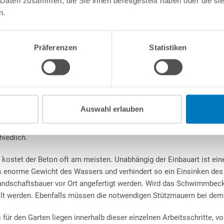
 Daten zusammen, die Sie ihnen bereitgestellt haben oder die s
den Pool Garten Kosten niederschlagen. Weitere Informationen hier
n.
Präferenzen
Statistiken
au und Material
aktoren entscheiden bereits einen Großteil über die Höhe der Kos
ch Material- oder Einbau-Kosten, wenn es um den Einbau des Pools
elsweise komplett in das Erdreich eingelassen werden, kann dies be
Auswahl erlauben
Alternativ kann aber auch eine externe Firma für den Aushub beauf
ernehmen vor Ort beraten. Arbeitsaufwand und somit Preis sind sta
iedlich.
 kostet der Beton oft am meisten. Unabhängig der Einbauart ist ei
as enorme Gewicht des Wassers und verhindert so ein Einsinken des 
andschaftsbauer vor Ort angefertigt werden. Wird das Schwimmbecke
llt werden. Ebenfalls müssen die notwendigen Stützmauern bei dem
 für den Garten liegen innerhalb dieser einzelnen Arbeitsschritte,