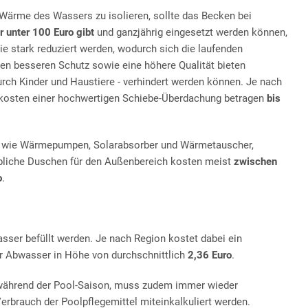
Wärme des Wassers zu isolieren, sollte das Becken bei
ür unter 100 Euro gibt
und ganzjährig eingesetzt werden können,
e stark reduziert werden, wodurch sich die laufenden
nen besseren Schutz sowie eine höhere Qualität bieten
rch Kinder und Haustiere - verhindert werden können. Je nach
skosten einer hochwertigen Schiebe-Überdachung betragen
bis
, wie Wärmepumpen, Solarabsorber und Wärmetauscher,
übliche Duschen für den Außenbereich kosten meist
zwischen
o
.
er befüllt werden. Je nach Region kostet dabei ein
r Abwasser in Höhe von durchschnittlich
2,36 Euro
.
 während der Pool-Saison, muss zudem immer wieder
rbrauch der Poolpflegemittel miteinkalkuliert werden.