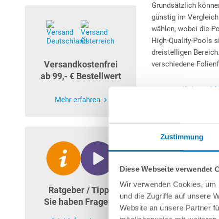
Grundsätzlich könne
günstig im Vergleich
wählen, wobei die Po
High-Quality-Pools s
dreistelligen Bereic
Versandkostenfrei
verschiedene Folienf
ab 99,- € Bestellwert
Kosten Mittlerer b
Mehr erfahren
Für größere Stahlwa
nach Ausstattung u
Zustimmung
Styropor-Rechteckb
Materialkosten und 
Diese Webseite verwendet 
GFK- bzw. Polyester
Wir verwenden Cookies, um I
Anschaffungs-, als a
Ratgeber / Tipps
und die Zugriffe auf unsere 
Sie haben Fragen?
Abgesehen von der Be
Website an unsere Partner fü
erhebliche Qualitäts