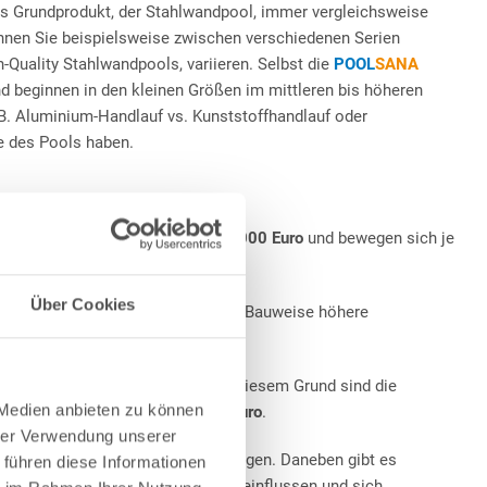
as Grundprodukt, der Stahlwandpool, immer vergleichsweise
nen Sie beispielsweise zwischen verschiedenen Serien
h-Quality Stahlwandpools, variieren. Selbst die
POOL
SANA
nd beginnen in den kleinen Größen im mittleren bis höheren
.B. Aluminium-Handlauf vs. Kunststoffhandlauf oder
e des Pools haben.
 die Kosten dann meist bei ca.
1.000 Euro
und bewegen sich je
Über Cookies
ursachen aufgrund ihrer massiven Bauweise höhere
2.000 Euro
bestellt werden.
ßten baulichen Aufwand dar. Aus diesem Grund sind die
 Medien anbieten zu können
eis beträgt oftmals
über 10.000 Euro
.
hrer Verwendung unserer
e Form, Größe und Bauweise festlegen. Daneben gibt es
 führen diese Informationen
ng und Pflege des Swimmingpools beeinflussen und sich