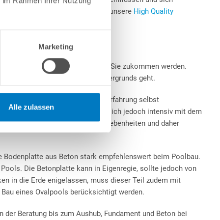
ie im Rahmen Ihrer Nutzung
zu finden Sie in dem Beitrag über unsere
High Quality
Marketing
ten für den Pool im Garten, die auf Sie zukommen werden.
 oder um die Erstellung des Untergrunds geht.
ispielsweise bei entsprechender Erfahrung selbst
Alle zulassen
tragt werden. Zuvor sollten Sie sich jedoch intensiv mit dem
rk abhängig von den örtlichen Gegebenheiten und daher
ne Bodenplatte aus Beton stark empfehlenswert beim Poolbau.
Pools. Die Betonplatte kann in Eigenregie, sollte jedoch von
n in die Erde enigelassen, muss dieser Teil zudem mit
 Bau eines Ovalpools berücksichtigt werden.
 von der Beratung bis zum Aushub, Fundament und Beton bei