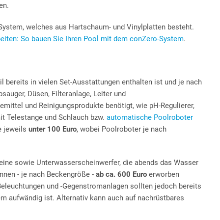
en.
System, welches aus Hartschaum- und Vinylplatten besteht.
iten: So bauen Sie Ihren Pool mit dem conZero-System
.
 bereits in vielen Set-Ausstattungen enthalten ist und je nach
uger, Düsen, Filteranlage, Leiter und
mittel und Reinigungsprodukte benötigt, wie pH-Regulierer,
 mit Telestange und Schlauch bzw.
automatische Poolroboter
e jeweils
unter 100 Euro
, wobei Poolroboter je nach
teine sowie Unterwasserscheinwerfer, die abends das Wasser
önnen - je nach Beckengröße -
ab ca. 600 Euro
erworben
eleuchtungen und -Gegenstromanlagen sollten jedoch bereits
m aufwändig ist. Alternativ kann auch auf nachrüstbares