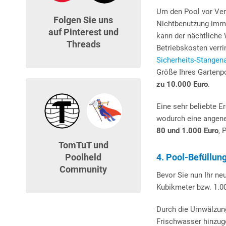
Um den Pool vor Ver
Folgen Sie uns
Nichtbenutzung imm
auf Pinterest und
kann der nächtliche 
Threads
Betriebskosten verri
Sicherheits-Stange
Größe Ihres Gartenp
zu 10.000 Euro
.
Eine sehr beliebte 
wodurch eine angene
80 und 1.000 Euro
, 
TomTuT und
Poolheld
4. Pool-Befüllun
Community
Bevor Sie nun Ihr n
Kubikmeter bzw. 1.0
Durch die Umwälzung
Frischwasser hinzug