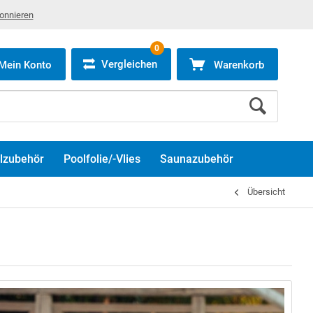
bonnieren
0
Vergleichen
Mein Konto
Warenkorb
lzubehör
Poolfolie/-Vlies
Saunazubehör
Übersicht