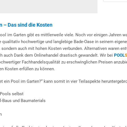
n – Das sind die Kosten
l im Garten gibt es mittlerweile viele. Noch vor einigen Jahren w
e qualitativ hochwertige und langlebige Bade-Oase in seinem eigen
d, sondern auch mit hohen Kosten verbunden. Alternativen waren en
ich auch Dank dem Onlinehandel drastisch gewandelt. Wir bei
POOL
ochwertiger Fachhandelsqualität zu erschwinglichen Preisen anzub
en Kosten erfüllen zu können.
t ein Pool im Garten?“ kann somit in vier Teilaspekte heruntergebr
Pools selbst
l-Baus und Baumaterials
n