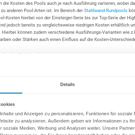
n die Kosten des Pools auch je nach Ausführung variieren, wobei d
 zu anderen Pool-Arten ist. Im Bereich der
Stahlwand-Rundpools
kön
ol-Kosten hierbei von der Einsteiger-Serie bis zur Top-Serie der Hig
ind jedoch bereits zu vergleichsweise niedrigen Kosten erhältlich u
h. Hierbei können zudem verschiedene Ausführungs-Varianten wie z
arben oder Stärken auch einen Einfluss auf die Kosten-Unterschied
is Großer Pool im Garten
ndpools, wie größere Rundpools oder aber auch Ovalpools beginnen
nd Ausführung dann im
unteren bis mittleren vierstelligen Bereich.
Details
ecken
, welche immer in den Boden eingelassen werden müssen, ver
können über unseren Shop im hochwertigen Komplett-Paket
ab ca. 
Cookies
-Pools sind vollständig ausgegossene „Wannen“ und stellen den grö
nhalte und Anzeigen zu personalisieren, Funktionen für soziale
uch Transport-Kosten hierbei besonders hoch. Allein der Materialpr
Website zu analysieren. Außerdem geben wir Informationen zu I
cken-Art, sollten Sie sich vor Beginn der Montagearbeiten auf ein
r soziale Medien, Werbung und Analysen weiter. Unsere Partner
unterschiede der Einzelteile, die die Haltbarkeit, Stabilität, Wartu