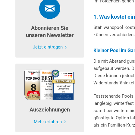
Im Folgenden gehen w
1. Was kostet ei
Abonnieren Sie
Stahlwandpool Kosten
unseren Newsletter
können verschieden
Jetzt eintragen
Kleiner Pool im Ga
Die mit Abstand gün
aufgebaut werden. 
Diese können jedoch 
Widerstandsfähigkeit
Feststehende Pools 
langlebig, winterfes
Auszeichnungen
somit bei weitem nic
günstigste Option is
Mehr erfahren
als ein Familien-Kur