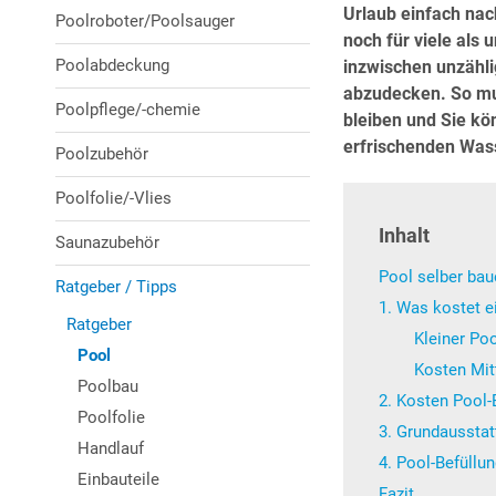
Urlaub einfach nac
Poolroboter/Poolsauger
noch für viele als 
Poolabdeckung
inzwischen unzähl
abzudecken. So mu
Poolpflege/-chemie
bleiben und Sie kö
erfrischenden Was
Poolzubehör
Poolfolie/-Vlies
Inhalt
Saunazubehör
Pool selber bau
Ratgeber / Tipps
1. Was kostet e
Ratgeber
Kleiner Po
Pool
Kosten Mit
Poolbau
2. Kosten Pool-
Poolfolie
3. Grundausstat
Handlauf
4. Pool-Befüllu
Einbauteile
Fazit