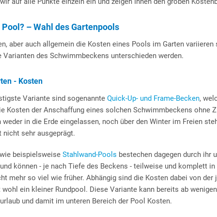
ir auf alle Punkte einzeln ein und zeigen Ihnen den groben Kostenb
n Pool? – Wahl des Gartenpools
, aber auch allgemein die Kosten eines Pools im Garten variieren s
e Varianten des Schwimmbeckens unterschieden werden.
rten - Kosten
stigste Variante sind sogenannte
Quick-Up- und Frame-Becken
, wel
Die Kosten der Anschaffung eines solchen Schwimmbeckens ohne 
weder in die Erde eingelassen, noch über den Winter im Freien ste
 nicht sehr ausgeprägt.
wie beispielsweise
Stahlwand-Pools
bestechen dagegen durch ihr un
t und können - je nach Tiefe des Beckens - teilweise und komplett i
ht mehr so viel wie früher. Abhängig sind die Kosten dabei von der 
t wohl ein kleiner Rundpool. Diese Variante kann bereits ab wenige
zurlaub und damit im unteren Bereich der Pool Kosten.