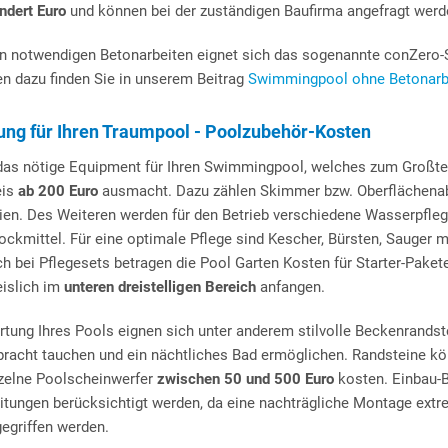
ndert Euro
und können bei der zuständigen Baufirma angefragt werd
den notwendigen Betonarbeiten eignet sich das sogenannte conZero-
n dazu finden Sie in unserem Beitrag
Swimmingpool ohne Betonarbe
ung für Ihren Traumpool - Poolzubehör-Kosten
 das nötige Equipment für Ihren Swimmingpool, welches zum Großteil
eis
ab 200 Euro
ausmacht. Dazu zählen Skimmer bzw. Oberflächenabsa
en. Des Weiteren werden für den Betrieb verschiedene Wasserpflege
lockmittel. Für eine optimale Pflege sind Kescher, Bürsten, Sauger
 bei Pflegesets betragen die Pool Garten Kosten für Starter-Paket
islich im
unteren dreistelligen Bereich
anfangen.
rtung Ihres Pools eignen sich unter anderem stilvolle Beckenrands
npracht tauchen und ein nächtliches Bad ermöglichen. Randsteine k
zelne Poolscheinwerfer
zwischen 50 und 500 Euro
kosten. Einbau-B
tungen berücksichtigt werden, da eine nachträgliche Montage extre
egriffen werden.