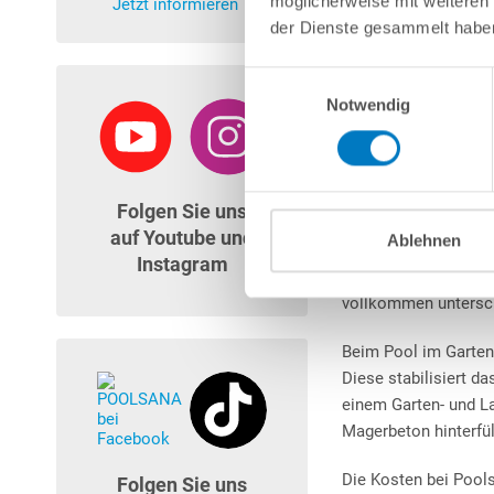
möglicherweise mit weiteren
Jetzt informieren
dementsprechend in 
der Dienste gesammelt habe
Stahlwandpools
.
Einwilligungsauswahl
Notwendig
2. Kosten Pool-B
Die oben genannten F
Hinzu kommen nun no
Folgen Sie uns
Soll der Pool beispi
auf Youtube und
Ablehnen
vorgenommen werden. 
Instagram
zuständigen Bau-Unt
vollkommen untersch
Beim Pool im Garten
Diese stabilisiert d
einem Garten- und L
Magerbeton hinterfü
Die Kosten bei Pools
Folgen Sie uns