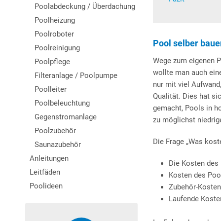
Poolabdeckung / Überdachung
Poolheizung
Poolroboter
Pool selber baue
Poolreinigung
Wege zum eigenen Poo
Poolpflege
wollte man auch ein
Filteranlage / Poolpumpe
nur mit viel Aufwan
Poolleiter
Qualität. Dies hat s
Poolbeleuchtung
gemacht, Pools in h
Gegenstromanlage
zu möglichst niedrig
Poolzubehör
Die Frage „Was koste
Saunazubehör
Anleitungen
Die Kosten des 
Leitfäden
Kosten des Poo
Poolideen
Zubehör-Kosten
Laufende Koste