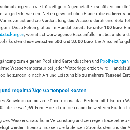
schmutzungen sowie frühzeitigem Algenbefall zu schützen und die 
er abgedeckt werden. Neben gewöhnlichen Planen,
die es bereits f
Wärmeverlust und die Verdunstung des Wassers durch eine Solarfoli
ngern. Diese Folien gibt es im Handel bereits
für unter 100 Euro
. Ei
nabdeckungen
, womit schwerwiegende Badeunfälle - insbesondere du
ools kosten diese
zwischen 500 und 3.000 Euro
. Die Anschaffung
Ergänzung zum eigenen Pool sind Gartenduschen und
Poolheizungen
hme Wassertemperatur bei jeder Wetterlage erzielt wird. Handels
Poolheizungen je nach Art und Leistung
bis zu mehrere Tausend Eur
g und regelmäßige Gartenpool Kosten
eues Schwimmbad nutzen können, muss das Becken mit frischem Wass
00 Liter etwa
1,69 Euro
. Hinzu kommen dann die weiteren Kosten fü
 des Wassers, natürliche Verdunstung und den regen Badebetrieb
efügt werden. Ebenso müssen die laufenden Stromkosten und der Ve