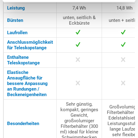
Leistung
7,4 Wh
14,8 Wh
unten, seitlich &
Bürsten
unten + seitli
Eckbürste
Laufrollen
Anschlussmöglichkeit
für Teleskopstange
Enthaltene
Teleskopstange
Elastische
Ansaugfläche für
bessere Anpassung
an Rundungen /
Beckeneigenheiten
Sehr günstig,
Großvolumige
kompakt, geringes
Filterbehälter 
Gewicht,
Edelstahlsieb,
großvolumiger
Besonderheiten
Leistungsstufe
Filterbehälter (300
lange Laufzeit
ml) ideal für kleine
sehr flexibel
Schwimmbecken