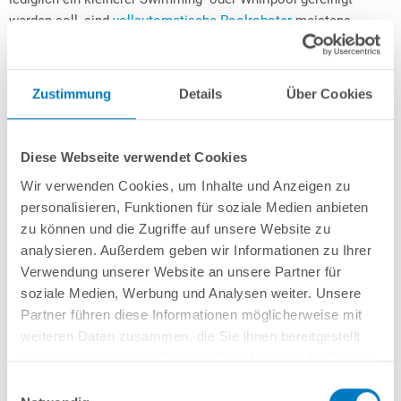
werden soll, sind
vollautomatische Poolroboter
meistens
überdimensioniert. Daher stellt der akku-/batteriebetriebene
Poolsauger eine optimale Alternative dar.
Zustimmung
Details
Über Cookies
Akku-Poolsauger im Vergleich
Nun stellt sich nur noch die Frage, ob sich die Investition in ein
Diese Webseite verwendet Cookies
teures, leistungsstarkes Gerät lohnt oder ob das günstige
Leichtgewicht für den eigenen Zweck ausreicht. Dazu haben wir
Wir verwenden Cookies, um Inhalte und Anzeigen zu
für Sie die gängigsten Akkusauger aus unserem
Poolshop
personalisieren, Funktionen für soziale Medien anbieten
gegenübergestellt.
zu können und die Zugriffe auf unsere Website zu
analysieren. Außerdem geben wir Informationen zu Ihrer
Verwendung unserer Website an unsere Partner für
Akku- und Batteriebetriebene Poolreiniger im Vergleich
soziale Medien, Werbung und Analysen weiter. Unsere
Partner führen diese Informationen möglicherweise mit
Poolsauger
Poolsauger
weiteren Daten zusammen, die Sie ihnen bereitgestellt
POOLSANA 223
POOLSANA 2
haben oder die sie im Rahmen Ihrer Nutzung der Dienste
gesammelt haben.
Einwilligungsauswahl