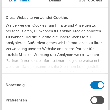
Zustimmung
Details
Über Cookies
Mikroben um eine besondere Art der Pilzbildung handelt, haben
wir in unserem separaten Ratgeber zum Thema
Mikroben
nochmals die genauen Ursachen sowie Maßnahmen zur
Diese Webseite verwendet Cookies
Vorbeugung
im Detail aufgeführt.
Wir verwenden Cookies, um Inhalte und Anzeigen zu
personalisieren, Funktionen für soziale Medien anbieten
Metallische Verunreinigungen an der Innenhülle können
zu können und die Zugriffe auf unsere Website zu
beispielsweise durch Brunnenwasser, Rost, Mangan, Eisen und
analysieren. Außerdem geben wir Informationen zu Ihrer
Kupfer hervorgerufen werden. Nicht selten könnten diese
Verwendung unserer Website an unsere Partner für
Flecken jedoch auch von rostenden Einbauteilen oder gar der
soziale Medien, Werbung und Analysen weiter. Unsere
Leiter herrühren. Metallische Flecken sind Blau, Grün, Türkis,
Partner führen diese Informationen möglicherweise mit
Schwarz oder Dunkel-Violett.
weiteren Daten zusammen, die Sie ihnen bereitgestellt
haben oder die sie im Rahmen Ihrer Nutzung der Dienste
Rückstände erfolgreich beseitigen
gesammelt haben.
Einwilligungsauswahl
Gegen Flecken im Schwimmbecken empfiehlt sich eine Schock-
Notwendig
Chlorung. Beachten Sie dabei, dass der Wasserstand hoch
gehalten werden muss, sofern sich die Ablagerungen im oberen
Präferenzen
Bereich der Folie befinden.