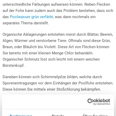
unterschiedliche Färbungen aufweisen können. Neben Flecken
auf der Folie kann zudem auch das Problem bestehen, dass sich
das
Poolwasser grün verfärbt
, was dann nochmals ein
separates Thema darstellt.
Organische Ablagerungen entstehen meist durch Blätter, Beeren,
Algen, Würmer und verstorbene Tiere. Oftmals sind diese Grün,
Braun, oder Bläulich bis Violett. Diese Art von Flecken können
Sie bereits mit einer kleinen Menge Chlor behandeln.
Organischer Schmutz löst sich leicht mit einem weichen
Bürstenkopf.
Daneben können sich Schimmelpilze bilden, welche durch
Sporeneintragungen vor dem Einhängen der Poolfolie entstehen.
Diese können Sie mittels einer Stoßchlorung bekämpfen.
Ebenso können Feuchtigkeit liebende Mikroben entstehen,
welche ebenfalls eine Art Pilz darstellen. Beide Formen können
Sie mittels einer Stoßchlorung bekämpfen. Da es sich bei