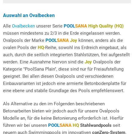
Auswahl an Ovalbecken
Alle
Ovalbecken
unserer Serie
POOL
SANA
High Quality (HQ)
müssen mindestens zu 2/3 in die Erde eingelassen werden.
Ovalpools der Marke
POOL
SANA
Joy
können, anders als die
ovalen Pools der
HQ
-Reihe, sowohl ins Erdreich eingebaut, als
auch, durch die seitlich integrierten Stahlstützen, frei aufgestellt
werden. Eine Ausnahme hiervon sind die
Joy
Ovalpools der
Kategorie "PoolSana Plain", diese sind nur für Freiaufstellung
geeignet. Bei allen diesen Ovalpools und verschiedenen
Einbauvarianten ist jedoch eine armierte Betonbodenplatte für
eine ebene und stabile Grundlage des Pools empfehlenswert.
Als Alternative zu den im Folgenden beschriebenen
Betonarbeiten bieten wir jedoch auch für unsere Ovalpools
Modelle an, für die keine Betonierung erforderlich ist. Hierfür
führen wir bei unseren
POOL
SANA
HQ
Stahlwandpools
seit
neuem auch Swimmingpools im innovativen
conZero-System
.