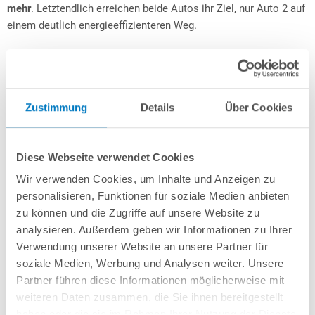
mehr
. Letztendlich erreichen beide Autos ihr Ziel, nur Auto 2 auf
einem deutlich energieeffizienteren Weg.
Frequenzgesteuerte Poolpumpe: Diese
Möglichkeiten gibt es
Am Markt gibt es mittlerweile eine gewisse Auswahl an
Zustimmung
Details
Über Cookies
Lösungen zur Frequenzsteuerung von Poolpumpen, die durch
den aktuellen Trend in diese Richtung stetig größer wird. Neben
fertigen Inverter-Poolpumpen existieren hierbei insbesondere
Diese Webseite verwendet Cookies
auch Nachrüstprodukte, was vor allem all denjenigen
Wir verwenden Cookies, um Inhalte und Anzeigen zu
zugutekommt, die sich nicht von ihrer bestehenden Pumpe
personalisieren, Funktionen für soziale Medien anbieten
trennen möchten.
zu können und die Zugriffe auf unsere Website zu
analysieren. Außerdem geben wir Informationen zu Ihrer
Inverter-Poolpumpen
Verwendung unserer Website an unsere Partner für
soziale Medien, Werbung und Analysen weiter. Unsere
Für jeden, der ein neues Poolprojekt plant und mit einer
Partner führen diese Informationen möglicherweise mit
frequenzgesteuerten Lösung zur Umwälzung des Badewassers
weiteren Daten zusammen, die Sie ihnen bereitgestellt
liebäugelt, empfehlen sich grundsätzlich fertige
Inverter-
haben oder die sie im Rahmen Ihrer Nutzung der Dienste