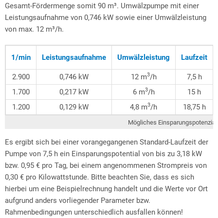
Gesamt-Fördermenge somit 90 m³. Umwälzpumpe mit einer
Leistungsaufnahme von 0,746 kW sowie einer Umwälzleistung
von max. 12 m³/h.
1/min
Leistungsaufnahme
Umwälzleistung
Laufzeit
3
2.900
0,746 kW
12 m
/h
7,5 h
3
1.700
0,217 kW
6 m
/h
15 h
3
1.200
0,129 kW
4,8 m
/h
18,75 h
Mögliches Einsparungspotenzial
Es ergibt sich bei einer vorangegangenen Standard-Laufzeit der
Pumpe von 7,5 h ein Einsparungspotential von bis zu 3,18 kW
bzw. 0,95 € pro Tag, bei einem angenommenen Strompreis von
0,30 € pro Kilowattstunde. Bitte beachten Sie, dass es sich
hierbei um eine Beispielrechnung handelt und die Werte vor Ort
aufgrund anders vorliegender Parameter bzw.
Rahmenbedingungen unterschiedlich ausfallen können!