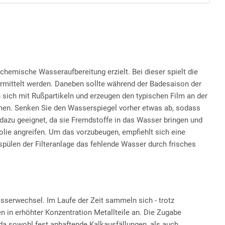
chemische Wasseraufbereitung erzielt. Bei dieser spielt die
mittelt werden. Daneben sollte während der Badesaison der
ich mit Rußpartikeln und erzeugen den typischen Film an der
mmen. Senken Sie den Wasserspiegel vorher etwas ab, sodass
 dazu geeignet, da sie Fremdstoffe in das Wasser bringen und
ie angreifen. Um das vorzubeugen, empfiehlt sich eine
ülen der Filteranlage das fehlende Wasser durch frisches
asserwechsel. Im Laufe der Zeit sammeln sich - trotz
en in erhöhter Konzentration Metallteile an.
Die Zugabe
, da sowohl fest anhaftende Kalkausfällungen, als auch