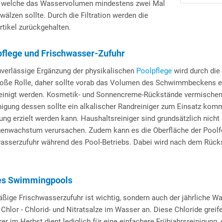
ht, welche das Wasservolumen mindestens zwei Mal
lzen sollte. Durch die Filtration werden die
tikel zurückgehalten.
flege und Frischwasser-Zufuhr
uverlässige Ergänzung der physikalischen
Poolpflege
wird durch die 
oße Rolle, daher sollte vorab das Volumen des Schwimmbeckens er
einigt werden. Kosmetik- und Sonnencreme-Rückstände vermischen s
inigung dessen sollte ein alkalischer Randreiniger zum Einsatz ko
ung erzielt werden kann. Haushaltsreiniger sind grundsätzlich nicht
enwachstum verursachen. Zudem kann es die Oberfläche der Poolfol
asserzufuhr während des Pool-Betriebs. Dabei wird nach dem Rücksp
es Swimmingpools
äßige Frischwasserzufuhr ist wichtig, sondern auch der jährliche W
 Chlor - Chlorid- und Nitratsalze im Wasser an. Diese Chloride greif
er im Herbst dient lediglich für eine einfachere Frühjahrsreinigung