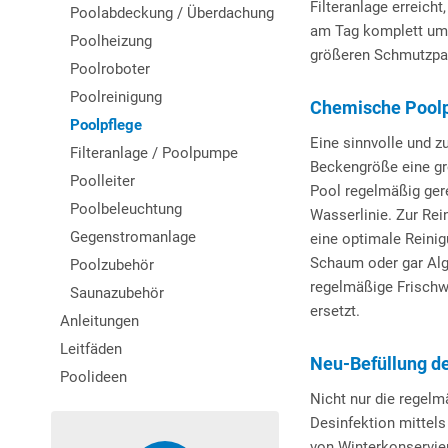
Filteranlage erreic
Poolabdeckung / Überdachung
am Tag komplett umwä
Poolheizung
größeren Schmutzpar
Poolroboter
Poolreinigung
Chemische Poolp
Poolpflege
Eine sinnvolle und z
Filteranlage / Poolpumpe
Beckengröße eine gr
Poolleiter
Pool regelmäßig ger
Poolbeleuchtung
Wasserlinie. Zur Re
Gegenstromanlage
eine optimale Reinig
Schaum oder gar Alg
Poolzubehör
regelmäßige Frischw
Saunazubehör
ersetzt.
Anleitungen
Leitfäden
Neu-Befüllung d
Poolideen
Nicht nur die regelm
Desinfektion mittels
von Winterkonservier