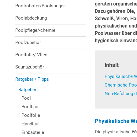
geraten organische
Poolroboter/Poolsauger
Dazu gehören Öle, 
Poolabdeckung
Schweiß, Viren, H
physikalischen u
Poolpflege/-chemie
Poolwasser über di
hygienisch einwan
Poolzubehör
Poolfolie/-Vlies
Inhalt
Saunazubehör
Physikalische 
Ratgeber / Tipps
Chemische Pool
Ratgeber
Neu-Befüllung 
Pool
Poolbau
Poolfolie
Physikalische W
Handlauf
Die physikalische Wa
Einbauteile