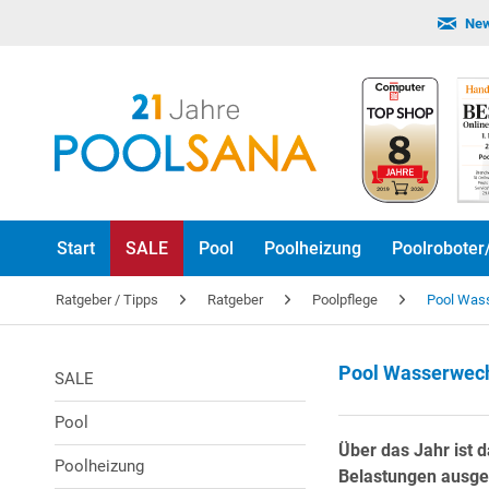
New
Start
SALE
Pool
Poolheizung
Poolroboter
Ratgeber / Tipps
Ratgeber
Poolpflege
Pool Wass
Pool Wasserwech
SALE
Pool
Über das Jahr ist
Poolheizung
Belastungen ausge