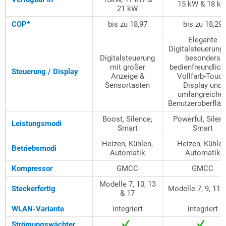
15 kW & 18 k
21 kW
COP*
bis zu 18,97
bis zu 18,29
Elegante
Digitalsteuerung
Digitalsteuerung
besonders
mit großer
bedienfreundlic
Steuerung / Display
Anzeige &
Vollfarb-Touch
Sensortasten
Display und
umfangreiche
Benutzeroberflä
Boost, Silence,
Powerful, Silenc
Leistungsmodi
Smart
Smart
Heizen, Kühlen,
Heizen, Kühlen
Betriebsmodi
Automatik
Automatik
Kompressor
GMCC
GMCC
Modelle 7, 10, 13
Steckerfertig
Modelle 7, 9, 11 
& 17
WLAN-Variante
integriert
integriert
Strömungswächter