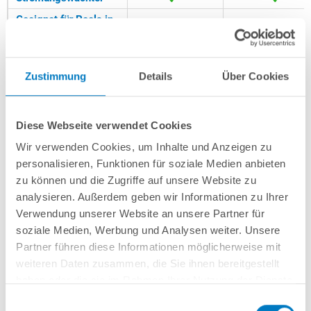
Geeignet für Pools in
3
bis max. 80 m
bis max. 70 m
3
m
Werkseitige
50 mm
50 mm
Anschlussmöglichkeit
Festanschluss
Festanschlus
Zustimmung
Details
Über Cookies
Automatische
Abtaufunktion
Diese Webseite verwendet Cookies
Sehr
Modellspezifische
umweltfreundlich
Vollfarb-Touch
Wir verwenden Cookies, um Inhalte und Anzeigen zu
Besonderheiten
durch R290
Display
personalisieren, Funktionen für soziale Medien anbieten
Kältemittel
zu können und die Zugriffe auf unsere Website zu
analysieren. Außerdem geben wir Informationen zu Ihrer
Empfohlener
3
3
3,32-9,11 m
/h
3,1-7,8 m
/h
Verwendung unserer Website an unsere Partner für
Mindestdurchfluss**
soziale Medien, Werbung und Analysen weiter. Unsere
Schutzlackiertes
Schutzlackiert
Gehäusematerial
Partner führen diese Informationen möglicherweise mit
Metall
Metall
weiteren Daten zusammen, die Sie ihnen bereitgestellt
Gehäusefarbe
anthrazit
schwarz
haben oder die sie im Rahmen Ihrer Nutzung der Dienste
gesammelt haben.
Integrierter
Einwilligungsauswahl