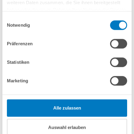
weiteren Daten zusammen, die Sie ihnen bereitgestellt
den gewellten Stahlwandbecken oftmals sogenannte
Overlap-
haben oder die sie im Rahmen Ihrer Nutzung der Dienste
Folien
verwendet. Diese bedürfen zum einen der Erstellung einer
gesammelt haben.
Einwilligungsauswahl
Hohlkehle am Boden-Wand-Übergang, die die untere Bodennaht
Notwendig
stützt. Zum anderen haben die Folien keine Biese, sondern
werden über den Stahlmantel gezogen und entsprechend
ausgerichtet. Der Folienüberhang an der Außenseite wird nach
Präferenzen
der kompletten Fertigstellung des Beckens einfach
abgeschnitten.
Statistiken
Einbauteile richtig abdichten
Marketing
Konstruktionsbedingt lassen sich
Pool-Einbauteile
bei gewellten
Stahlwand-Pools etwas schwieriger abdichten, da Dichtungen
nicht glatt aufliegen können. Beim Einflanschen ist es deshalb
sehr wichtig, alle Flanschschrauben möglichst fest und
Alle zulassen
gleichmäßig anzuziehen, damit die Dichtung zwischen den
Wellen „hineingepresst“ wird und die Übergänge somit
abgedichtet werden.
Auswahl erlauben