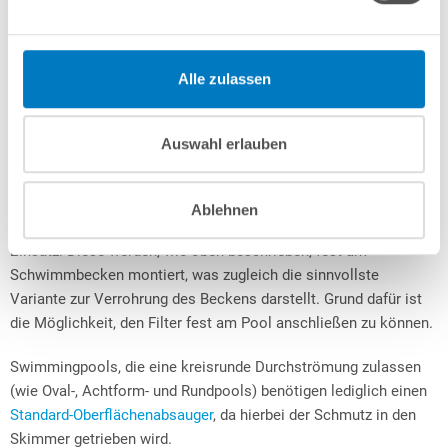
festgeschraubt. Danach wird mit einem Teppichmesser ein
Kreuz in die Innenhülle geschnitten und die Folienreste entfernt.
Nun wird die Blende aufgesetzt, deren Oberseite im Normalfall
Alle zulassen
mit „Top“ gekennzeichnet ist.
Arten und Einsatzbereiche von Pool
Auswahl erlauben
Oberflächenabsaugern
Bei fest installierten Schwimmbecken (wie Stahlwand-,
Ablehnen
Styropor- und Gfk-Pools) kommen
Einbau-Skimmer
zum
Einsatz. Diese werden, wie oben beschrieben, fest am
Schwimmbecken montiert, was zugleich die sinnvollste
Variante zur Verrohrung des Beckens darstellt. Grund dafür ist
die Möglichkeit, den Filter fest am Pool anschließen zu können.
Swimmingpools, die eine kreisrunde Durchströmung zulassen
(wie Oval-, Achtform- und Rundpools) benötigen lediglich einen
Standard-Oberflächenabsauger
, da hierbei der Schmutz in den
Skimmer getrieben wird.