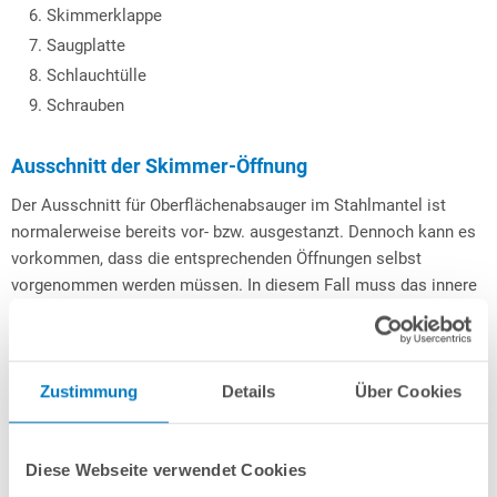
Skimmerklappe
Saugplatte
Schlauchtülle
Schrauben
Ausschnitt der Skimmer-Öffnung
Der Ausschnitt für Oberflächenabsauger im Stahlmantel ist
normalerweise bereits vor- bzw. ausgestanzt. Dennoch kann es
vorkommen, dass die entsprechenden Öffnungen selbst
vorgenommen werden müssen. In diesem Fall muss das innere
Metallstück mit einem geeigneten Werkzeug vorsichtig
herausgelöst und die Kanten entgratet werden.
Erfahrungsgemäß ist das am leichtesten mittels Bohrer,
Zustimmung
Details
Über Cookies
Stichsäge o.ä. zu bewerkstelligen. Dabei sollte der Abstand von
der Oberkante der Skimmeröffnung zur Oberkante der Stahlwand
ca. 5 cm betragen. Unabhängig davon, ob die Ausstanzung werk-
Diese Webseite verwendet Cookies
oder bauseitig erfolgt, muss die bearbeitete Stelle versiegelt