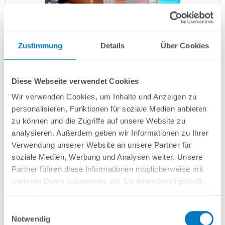
Zustimmung
Details
Über Cookies
Diese Webseite verwendet Cookies
Poolwasser pflegen: Grundwissen für mehr
Wir verwenden Cookies, um Inhalte und Anzeigen zu
Badespaß
personalisieren, Funktionen für soziale Medien anbieten
Poolpflege
zu können und die Zugriffe auf unsere Website zu
analysieren. Außerdem geben wir Informationen zu Ihrer
Für gemütliches Schwimmen, Erfrischen und Plantschen
Verwendung unserer Website an unsere Partner für
im Pool ist kristallklares Wasser besonders einladend.
soziale Medien, Werbung und Analysen weiter. Unsere
Allerdings ist das Vergnügen erst dann wirklich ungetrübt,
Partner führen diese Informationen möglicherweise mit
wenn...
weiteren Daten zusammen, die Sie ihnen bereitgestellt
haben oder die sie im Rahmen Ihrer Nutzung der Dienste
gesammelt haben.
Einwilligungsauswahl
Notwendig