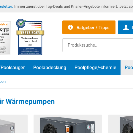
sletter:
Immer zuerst über Top-Deals und Knaller-Angebote informiert.
Jetzt a
Ratgeber / Tipps
/Poolsauger
Poolabdeckung
Poolpflege/-chemie
Poo
mpen
 für Wärmepumpen