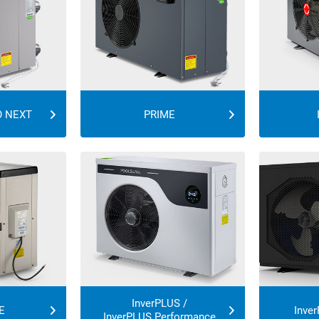
O NEXT
PRIME
InverPLUS /
E
Inve
InverPLUS Performance