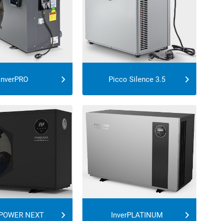
InverPRO
Picco Silence 3.5
rPOWER NEXT
InverPLATINUM