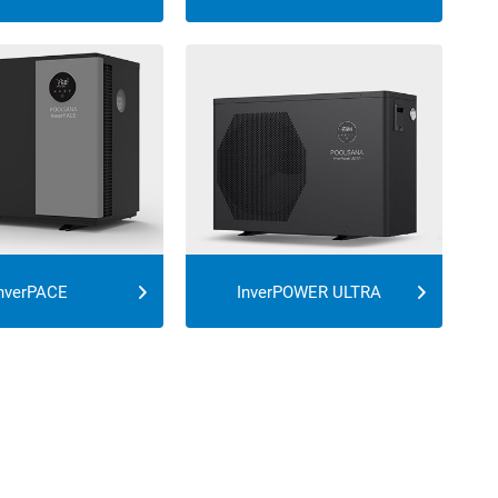
nverPACE
InverPOWER ULTRA