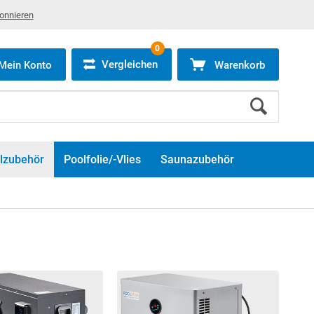
bonnieren
0
Vergleichen
Mein Konto
Warenkorb
lzubehör
Poolfolie/-Vlies
Saunazubehör