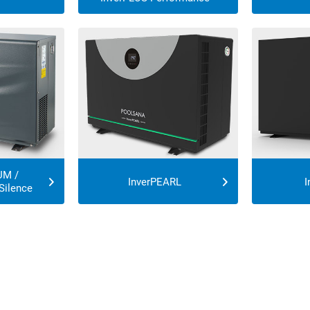
UM /
InverPEARL
I
Silence