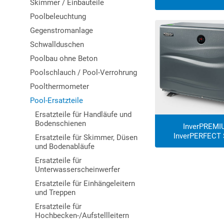
Skimmer / Einbauteile
Poolbeleuchtung
Gegenstromanlage
Schwallduschen
Poolbau ohne Beton
Poolschlauch / Pool-Verrohrung
Poolthermometer
Pool-Ersatzteile
Ersatzteile für Handläufe und
Bodenschienen
InverPREMI
InverPERFECT 
Ersatzteile für Skimmer, Düsen
und Bodenabläufe
Ersatzteile für
Unterwasserscheinwerfer
Ersatzteile für Einhängeleitern
und Treppen
Ersatzteile für
Hochbecken-/Aufstellleitern