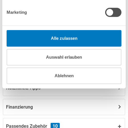
Produktbeschreibung
Marketing
Herstellerangaben
Alle zulassen
Anleitungen/Datenblätter
Auswahl erlauben
Hinweise zum Versand / zur Lagerung
Ablehnen
Nützliches/Tipps
Finanzierung
Passendes Zubehör
10