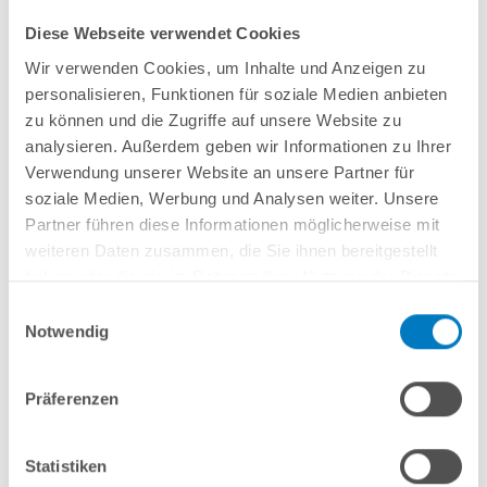
Diese Webseite verwendet Cookies
Wir verwenden Cookies, um Inhalte und Anzeigen zu
personalisieren, Funktionen für soziale Medien anbieten
Stahlwand-Rundbecken
POOL
SANA
HQ
-
Made
in
Germany
- bestehend
zu können und die Zugriffe auf unsere Website zu
aus 0,7 mm starker, feuerverzinkter Stahlwand + sehr passgenauer, blauer
analysieren. Außerdem geben wir Informationen zu Ihrer
PVC-Poolfolie 0,8 mm mit
Einhängebiese
+
Kombi-Spezialhandlauf
und
Verwendung unserer Website an unsere Partner für
Bodenschienen aus Kunststoff in grau.
soziale Medien, Werbung und Analysen weiter. Unsere
Partner führen diese Informationen möglicherweise mit
weiteren Daten zusammen, die Sie ihnen bereitgestellt
In den Warenkorb
haben oder die sie im Rahmen Ihrer Nutzung der Dienste
gesammelt haben.
Einwilligungsauswahl
Merken
Vergleichen
Notwendig
Fragen? Wir helfen Ihnen gerne weiter:
Präferenzen
info(at)poolsana.de
Anfrageformular
Statistiken