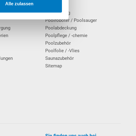
Alle zulassen
cherinformationen
Pool
Poolheizung
Poolroboter / Poolsauger
rgung
Poolabdeckung
erien
Poolpflege / -chemie
g
Poolzubehör
Poolfolie / -Vlies
lungen
Saunazubehör
Sitemap
Sie finden uns auch bei