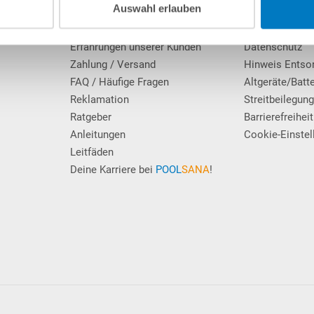
Auswahl erlauben
Firmengeschichte
AGB / Verbrau
Das POOLSANA-Team
Widerrufsrecht
Erfahrungen unserer Kunden
Datenschutz
Zahlung / Versand
Hinweis Entso
FAQ / Häufige Fragen
Altgeräte/Batt
Reklamation
Streitbeilegun
Ratgeber
Barrierefreiheit
Anleitungen
Cookie-Einstel
Leitfäden
Deine Karriere bei
POOL
SANA
!