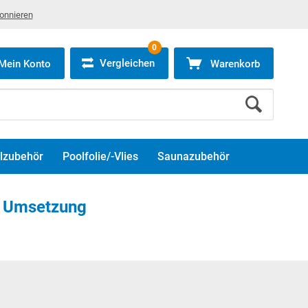
bonnieren
0
Vergleichen
Mein Konto
Warenkorb
lzubehör
Poolfolie/-Vlies
Saunazubehör
d Umsetzung