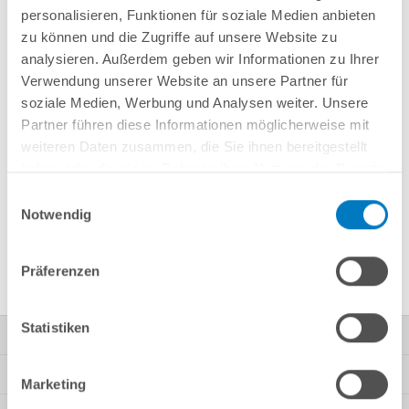
personalisieren, Funktionen für soziale Medien anbieten
3,50 x 1,20  m
4,50 x 1,35  m
zu können und die Zugriffe auf unsere Website zu
analysieren. Außerdem geben wir Informationen zu Ihrer
Verwendung unserer Website an unsere Partner für
soziale Medien, Werbung und Analysen weiter. Unsere
Partner führen diese Informationen möglicherweise mit
weiteren Daten zusammen, die Sie ihnen bereitgestellt
haben oder die sie im Rahmen Ihrer Nutzung der Dienste
gesammelt haben.
Einwilligungsauswahl
Notwendig
5,00 x 1,50  m
Präferenzen
Statistiken
Kontakt
Mein Konto
Marketing