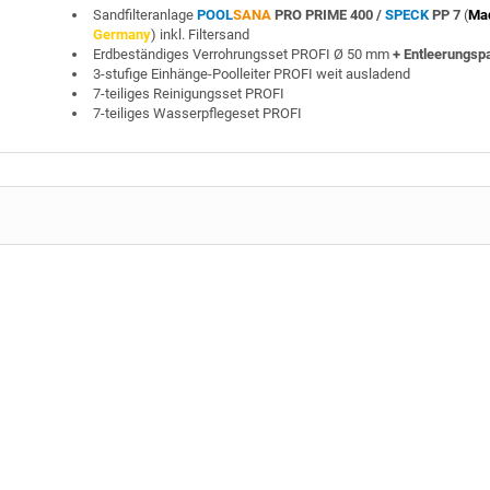
Sandfilteranlage
POOL
SANA
PRO PRIME 400 /
SPECK
PP 7
(
Ma
Germany
) inkl. Filtersand
Erdbeständiges Verrohrungsset PROFI Ø 50 mm
+ Entleerungsp
3-stufige Einhänge-Poolleiter PROFI weit ausladend
7-teiliges Reinigungsset PROFI
7-teiliges Wasserpflegeset PROFI