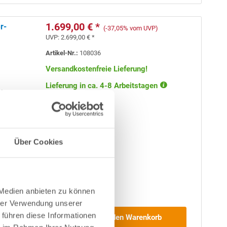
1.699,00 € *
r-
(-37,05% vom UVP)
UVP:
2.699,00 € *
Artikel-Nr.:
108036
Versandkostenfreie Lieferung!
Lieferung in ca. 4-8 Arbeitstagen
d aus 0,6
PVC-Poolfolie
Über Cookies
 Medien anbieten zu können
de
in
hrer Verwendung unserer
aket
 führen diese Informationen
In den Warenkorb