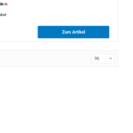
de
in
aket
Zum Artikel