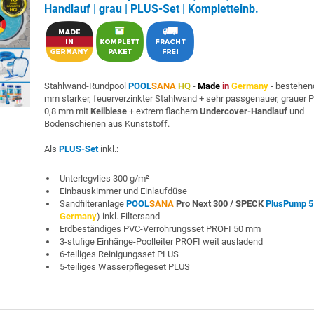
Handlauf | grau | PLUS-Set | Kompletteinb.
Stahlwand-Rundpool
POOL
SANA
HQ
-
Made
in
Germany
- bestehen
mm starker, feuerverzinkter Stahlwand + sehr passgenauer, grauer 
0,8 mm mit
Keilbiese
+ extrem flachem
Undercover-Handlauf
und
Bodenschienen aus Kunststoff.
Als
PLUS-Set
inkl.:
Unterlegvlies 300 g/m²
Einbauskimmer und Einlaufdüse
Sandfilteranlage
POOL
SANA
Pro Next 300 /
SPECK
PlusPump 5
Germany
) inkl. Filtersand
Erdbeständiges PVC-Verrohrungsset PROFI 50 mm
3-stufige Einhänge-Poolleiter PROFI weit ausladend
6-teiliges Reinigungsset PLUS
5-teiliges Wasserpflegeset PLUS