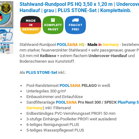
Stahlwand-Rundpool PS HQ 3,50 x 1,20 m | Undercov
Handlauf | grau | PLUS STONE-Set | Kompletteinb.
Stahlwand-Rundpool
POOL
SANA
HQ
-
Made
in
Germany
- bestehen
mm starker, feuerverzinkter Stahlwand + sehr passgenauer, grauer 
0,8 mm mit
Keilbiese
+ extrem flachem
Undercover-Handlauf
und
Bodenschienen aus Kunststoff.
Als
PLUS STONE-Set
inkl.:
Pool-Randsteinset
POOL
SANA
PELAGO
in weiß
Unterlegvlies 300 g/m²
Einbauskimmer und Einlaufdüse
Sandfilteranlage
POOL
SANA
Pro Next 300 /
SPECK
PlusPump 5
Germany
) inkl. Filtersand
Erdbeständiges PVC-Verrohrungsset PROFI 50 mm
3-stufige Einhänge-Poolleiter PROFI weit ausladend
6-teiliges Reinigungsset PLUS
5-teiliges Wasserpflegeset PLUS