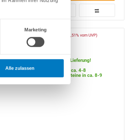
ie im Rahmen Ihrer Nutzung
Marketing
2.699,00 € *
r-
(-32,51% vom UVP)
UVP:
3.999,00 € *
Artikel-Nr.:
107384
Versandkostenfreie Lieferung!
Alle zulassen
Lieferung Becken in ca. 4-8
d aus 0,6
Arbeitstagen, Randsteine in ca. 8-9
Wochen
PVC-Poolfolie