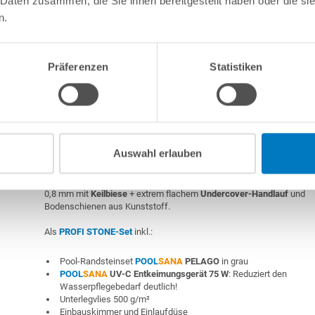
 Daten zusammen, die Sie ihnen bereitgestellt haben oder die s
7-teiliges Reinigungsset PROFI
n.
7-teiliges Wasserpflegeset PROFI
Präferenzen
Statistiken
Stahlwand-Rundpool PS HQ 3,50 x 1,20m | Undercove
Handlauf | grau | PROFI STONE-Set | Kompletteinb.
Auswahl erlauben
Stahlwand-Rundpool
POOL
SANA
HQ
-
Made
in
Germany
- bestehen
mm starker, feuerverzinkter Stahlwand + sehr passgenauer, grauer 
0,8 mm mit
Keilbiese
+ extrem flachem
Undercover-Handlauf
und
Bodenschienen aus Kunststoff.
Als
PROFI STONE-Set
inkl.:
Pool-Randsteinset
POOL
SANA
PELAGO
in grau
POOL
SANA
UV-C Entkeimungsgerät 75 W
: Reduziert den
Wasserpflegebedarf deutlich!
Unterlegvlies 500 g/m²
Einbauskimmer und Einlaufdüse