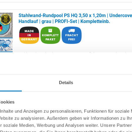
Stahlwand-Rundpool PS HQ 3,50 x 1,20m | Undercove
Handlauf | grau | PROFI-Set | Kompletteinb.
Stahlwand-Rundpool
POOL
SANA
HQ
-
Made
in
Germany
- bestehen
mm starker, feuerverzinkter Stahlwand + sehr passgenauer, grauer 
0,8 mm mit
Keilbiese
+ extrem flachem
Undercover-Handlauf
und
Bodenschienen aus Kunststoff.
Als
PROFI-Set
inkl.:
Details
POOL
SANA
UV-C Entkeimungsgerät 75 W
: Reduziert den
Wasserpflegebedarf deutlich!
Cookies
Unterlegvlies 500 g/m²
Einbauskimmer und Einlaufdüse
nhalte und Anzeigen zu personalisieren, Funktionen für soziale
Sandfilteranlage
POOL
SANA
PRO PRIME 400 /
SPECK
PP 7
(
Ma
Website zu analysieren. Außerdem geben wir Informationen zu I
Germany
) inkl. Filtersand
Erdbeständiges Verrohrungsset PROFI Ø 50 mm
+ Entleerungsp
r soziale Medien, Werbung und Analysen weiter. Unsere Partner
3-stufige Einhänge-Poolleiter PROFI weit ausladend