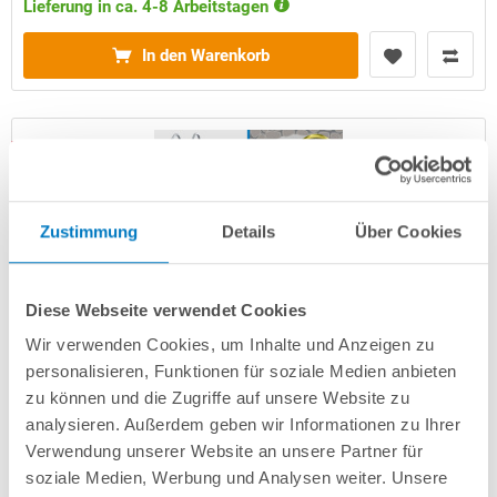
Lieferung in ca. 4-8 Arbeitstagen
In den Warenkorb
Zustimmung
Details
Über Cookies
Diese Webseite verwendet Cookies
Wir verwenden Cookies, um Inhalte und Anzeigen zu
Stahlwand-Rundpool PS HQ 4,50 x 1,35 m | Undercover-
Handlauf | grau | PLUS STONE-Set | Kompletteinb.
personalisieren, Funktionen für soziale Medien anbieten
zu können und die Zugriffe auf unsere Website zu
Kurzbeschreibung
analysieren. Außerdem geben wir Informationen zu Ihrer
Verwendung unserer Website an unsere Partner für
2.899,00 € *
soziale Medien, Werbung und Analysen weiter. Unsere
(-32,57% vom UVP)
UVP:
4.299,00 € *