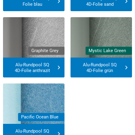
Folie blau
4D-Folie sand
Derzeit ausverkauft!
Derzeit ausverkauft!
Graphite Grey
Mystic Lake Green
Alu-Rundpool SQ
Alu-Rundpool SQ
4D-Folie anthrazit
4D-Folie grün
Derzeit ausverkauft!
Pacific Ocean Blue
Alu-Rundpool SQ