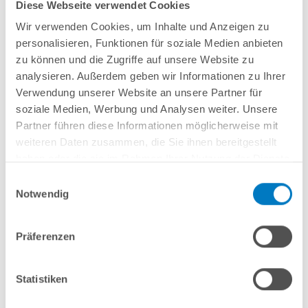
Diese Webseite verwendet Cookies
5,00 x 1,25  m
4,00 x 1,50  m
Wir verwenden Cookies, um Inhalte und Anzeigen zu
personalisieren, Funktionen für soziale Medien anbieten
zu können und die Zugriffe auf unsere Website zu
analysieren. Außerdem geben wir Informationen zu Ihrer
Verwendung unserer Website an unsere Partner für
soziale Medien, Werbung und Analysen weiter. Unsere
Partner führen diese Informationen möglicherweise mit
weiteren Daten zusammen, die Sie ihnen bereitgestellt
haben oder die sie im Rahmen Ihrer Nutzung der Dienste
gesammelt haben.
4,50 x 1,50  m
5,00 x 1,50  m
Einwilligungsauswahl
Notwendig
Präferenzen
Impressionen
Mehr Impressionen und Poolideen
Statistiken