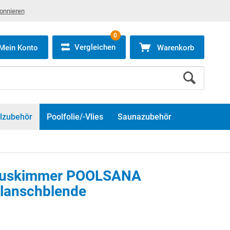
bonnieren
0
Vergleichen
Mein Konto
Warenkorb
lzubehör
Poolfolie/-Vlies
Saunazubehör
bauskimmer POOLSANA
Flanschblende