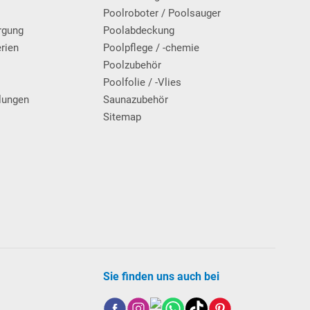
Poolroboter / Poolsauger
rgung
Poolabdeckung
erien
Poolpflege / -chemie
g
Poolzubehör
Poolfolie / -Vlies
lungen
Saunazubehör
Sitemap
Sie finden uns auch bei