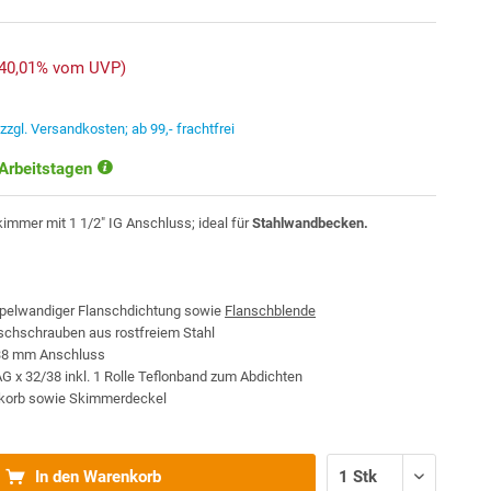
-40,01% vom UVP)
.
zzgl. Versandkosten; ab 99,- frachtfrei
 Arbeitstagen
immer mit 1 1/2" IG Anschluss; ideal für
Stahlwandbecken.
ppelwandiger Flanschdichtung sowie
Flanschblende
schschrauben aus rostfreiem Stahl
/38 mm Anschluss
AG x 32/38 inkl. 1 Rolle Teflonband zum Abdichten
korb sowie Skimmerdeckel
In den Warenkorb