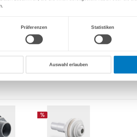
n.
e Pool-Chlor Tabletten erfolgt ebenfalls über den Skimmerkorb da
olfolie auszubleichen.
liches Bauteil, welches bei ausgeschalteter Poolpumpe die Skimme
Präferenzen
Statistiken
 zurück ins Schwimmbad versperrt.
glichkeit für automatische Poolsauger dar, welche die Poolreinigung
ist!
Auswahl erlauben