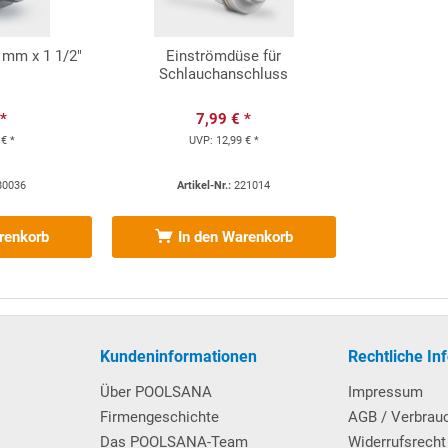
 mm x 1 1/2"
Einströmdüse für
Schlauchanschluss
 *
7,99 € *
 € *
UVP:
12,99 € *
80036
Artikel-Nr.:
221014
renkorb
In den Warenkorb
Kundeninformationen
Rechtliche In
Über POOLSANA
Impressum
Firmengeschichte
AGB / Verbrau
Das POOLSANA-Team
Widerrufsrecht