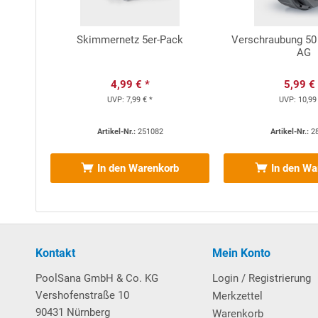
Skimmernetz 5er-Pack
Verschraubung 50
AG
4,99 € *
5,99 €
UVP:
7,99 € *
UVP:
10,99
Artikel-Nr.:
251082
Artikel-Nr.:
2
In den Warenkorb
In den Wa
Kontakt
Mein Konto
PoolSana GmbH & Co. KG
Login / Registrierung
Vershofenstraße 10
Merkzettel
90431 Nürnberg
Warenkorb