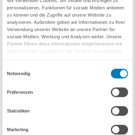
Wir verwenden Cookies, um Inhalte und Anzeigen zu
Lieferung in ca. 3-6 Arbeitstagen
personalisieren, Funktionen für soziale Medien anbieten
zu können und die Zugriffe auf unsere Website zu
In den Warenkorb
analysieren. Außerdem geben wir Informationen zu Ihrer
Verwendung unserer Website an unsere Partner für
soziale Medien, Werbung und Analysen weiter. Unsere
Partner führen diese Informationen möglicherweise mit
weiteren Daten zusammen, die Sie ihnen bereitgestellt
haben oder die sie im Rahmen Ihrer Nutzung der Dienste
gesammelt haben.
Einwilligungsauswahl
Notwendig
Präferenzen
Stahlwand-Rundpool POOLSANA HQ 3,50 x 1,35 m
PLUS-Set | Teil-/Kompletteinbau
Statistiken
Kurzbeschreibung
1.499,00 € *
Marketing
(-40,02% vom UVP)
UVP:
2.499,00 € *