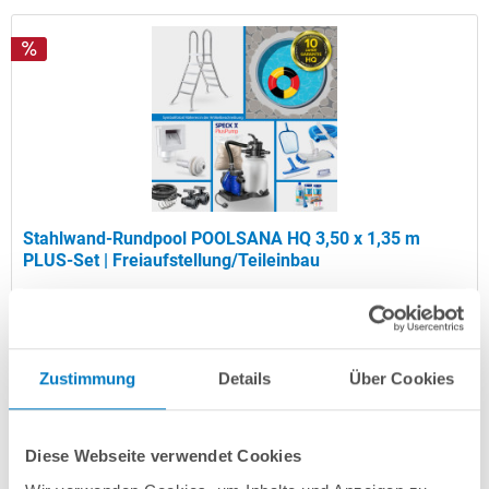
Stahlwand-Rundpool POOLSANA HQ 3,50 x 1,35 m
PLUS-Set | Freiaufstellung/Teileinbau
Kurzbeschreibung
1.599,00 € *
(-36,01% vom UVP)
Zustimmung
Details
Über Cookies
UVP:
2.499,00 € *
Artikel-Nr.:
102965
Diese Webseite verwendet Cookies
Versandkostenfreie Lieferung!