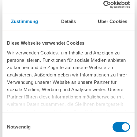
Zustimmung
Details
Über Cookies
Stahlwand-Rundbecken
POOL
SANA
HQ
-
Made
in
Germany
- bestehend
aus 0,7 mm starker, feuerverzinkter Stahlwand + sehr passgenauer, blauer
Diese Webseite verwendet Cookies
PVC-Poolfolie 0,8 mm mit
Einhängebiese
+
Kombi-Spezialhandlauf
und
Bodenschienen aus Kunststoff in
grau
.
Wir verwenden Cookies, um Inhalte und Anzeigen zu
personalisieren, Funktionen für soziale Medien anbieten
Als
PLUS-Set
inkl.:
zu können und die Zugriffe auf unsere Website zu
analysieren. Außerdem geben wir Informationen zu Ihrer
Unterlegvlies 300 g/m²
Einbauskimmer und Einlaufdüse
Verwendung unserer Website an unsere Partner für
Sandfilteranlage
POOL
SANA
Pro Next 300 /
SPECK
PlusPump 5
(
Made
soziale Medien, Werbung und Analysen weiter. Unsere
in
Germany
) inkl. Filtersand
Partner führen diese Informationen möglicherweise mit
Schlauchset PROFI Ø 38 mm
weiteren Daten zusammen, die Sie ihnen bereitgestellt
Edelstahl-Hochbeckenleiter Comfort; einseitig kürzbar
haben oder die sie im Rahmen Ihrer Nutzung der Dienste
6-teiliges Reinigungsset PLUS
5-teiliges Wasserpflegeset PLUS
gesammelt haben.
Einwilligungsauswahl
Notwendig