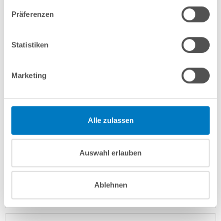
In den Warenkorb
Präferenzen
Merken
Vergleichen
Statistiken
Fragen? Wir helfen Ihnen gerne weiter:
Marketing
info(at)poolsana.de
Anfrageformular
Alle zulassen
Produktbeschreibung
Auswahl erlauben
Herstellerangaben
Ablehnen
Anleitungen/Datenblätter