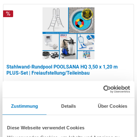
Stahlwand-Rundpool POOLSANA HQ 3,50 x 1,20 m
PLUS-Set | Freiaufstellung/Teileinbau
Kurzbeschreibung
1.399,00 € *
(-33,35% vom UVP)
Zustimmung
Details
Über Cookies
UVP:
2.099,00 € *
Artikel-Nr.:
102874
Diese Webseite verwendet Cookies
Versandkostenfreie Lieferung!