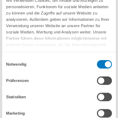
Wir verwenden Cookies, um Inhalte und Anzeigen zu
Lieferung in ca. 3-6 Arbeitstagen
personalisieren, Funktionen für soziale Medien anbieten
zu können und die Zugriffe auf unsere Website zu
In den Warenkorb
analysieren. Außerdem geben wir Informationen zu Ihrer
Verwendung unserer Website an unsere Partner für
soziale Medien, Werbung und Analysen weiter. Unsere
Partner führen diese Informationen möglicherweise mit
weiteren Daten zusammen, die Sie ihnen bereitgestellt
haben oder die sie im Rahmen Ihrer Nutzung der Dienste
gesammelt haben.
Einwilligungsauswahl
Notwendig
Präferenzen
Stahlwand-Rundpool POOLSANA HQ 3,50 x 1,20 m
PLUS-Set | Teil-/Kompletteinbau
Statistiken
Kurzbeschreibung
1.349,00 € *
Marketing
(-34,16% vom UVP)
UVP:
2.049,00 € *