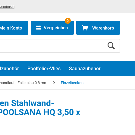
bonnieren
0
Vergleichen
Mein Konto
Warenkorb
lzubehör
Poolfolie/-Vlies
Saunazubehör
ndlauf | Folie blau 0,8 mm
Einzelbecken
ken Stahlwand-
POOLSANA HQ 3,50 x