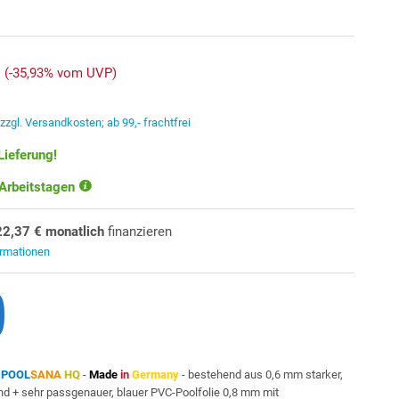
(-35,93% vom UVP)
.
zzgl. Versandkosten; ab 99,- frachtfrei
Lieferung!
 Arbeitstagen
22,37 € monatlich
finanzieren
ormationen
n
POOL
SANA
HQ
-
Made
in
Germany
- bestehend aus 0,6 mm starker,
nd + sehr passgenauer, blauer PVC-Poolfolie 0,8 mm mit