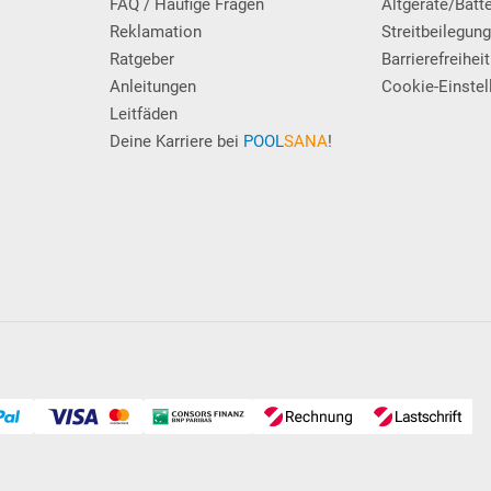
FAQ / Häufige Fragen
Altgeräte/Batt
Reklamation
Streitbeilegun
Ratgeber
Barrierefreiheit
Anleitungen
Cookie-Einstel
Leitfäden
Deine Karriere bei
POOL
SANA
!