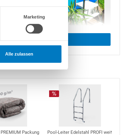
Marketing
Alle zulassen
Top-S
es PREMIUM Packung
Pool-Leiter Edelstahl PROFI weit
Kürzb