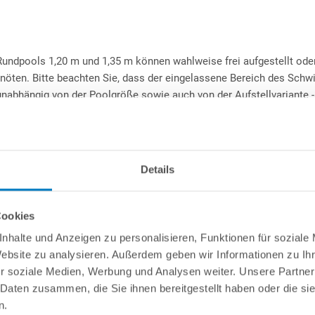
Rundpools 1,20 m und 1,35 m können wahlweise frei aufgestellt oder
nnöten. Bitte beachten Sie, dass der eingelassene Bereich des Schw
 unabhängig von der Poolgröße sowie auch von der Aufstellvariante 
ystem
verwendet werden, das mit seinen aus Hartschaum bestehend
eton bietet.
Details
 Verwendung von Mitteln auf Chlor- oder Aktivsauerstoffbasis. Von 
Cookies
ermany
nhalte und Anzeigen zu personalisieren, Funktionen für soziale
Website zu analysieren. Außerdem geben wir Informationen zu I
 schutzlackiert, außen polyesterbeschichtet. Mit passgenauem
r soziale Medien, Werbung und Analysen weiter. Unsere Partner
 der Stahlwandenden. Ausschnitte für 1 Skimmer und 1 Düse
 Daten zusammen, die Sie ihnen bereitgestellt haben oder die s
n.