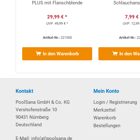
PLUS mit Flanschblende
Schlauchans
Passend für die im Lieferumfang enthaltene Poolfol
Exkurs: Die seitliche Nut wird erst bei einem späte
29,99 € *
7,99 €
Poolfolie an der Unterkante des Handlaufs abgeschni
UVP:
49,99 € *
UVP:
12,99
hat, in die Nut eingehängt. Vorteil: Kein Absetzen 
Artikel-Nr.:
221000
Artikel-Nr.:
2
Weitere wissenswerte Informationen über unsere
H
In den Warenkorb
In den Wa
Download Vorabanleitung Aufbau Rundbecken
Kontakt
Mein Konto
Sicherheitshinweise:
Vor dem Bau und der Benutzung e
und befolgt werden. Um Ertrinken oder ernsthafte Ver
PoolSana GmbH & Co. KG
Login / Registrierung
5 Jahren - durch geeignete Sicherheitseinrichtungen 
Vershofenstraße 10
Merkzettel
Sicherheitsvorschriften und -einrichtungen können jedoc
90431 Nürnberg
Warenkorb
Deutschland
Bestellungen
E-Mail: info(at)poolsana.de