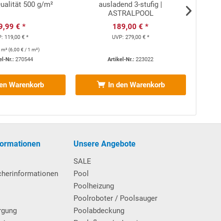
Qualität 500 g/m²
ausladend 3-stufig |
C
ASTRALPOOL
Au
9,99 € *
189,00 € *
P:
119,00 € *
UVP:
279,00 € *
 m²
(
6,00 €
/ 1 m²)
el-Nr.:
270544
Artikel-Nr.:
223022
den Warenkorb
In den Warenkorb
formationen
Unsere Angebote
hinweisen (können vorab angefordert werden) gelesen
n zum Schwimmbecken - insbesondere von Kindern unter
SALE
dige Person beaufsichtigt werden. Alle
cherinformationen
Pool
icht.
Poolheizung
Poolroboter / Poolsauger
rgung
Poolabdeckung