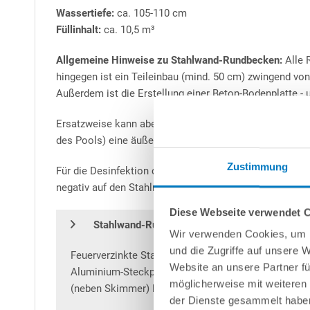
Wassertiefe:
ca. 105-110 cm
Füllinhalt:
ca. 10,5 m³
Allgemeine Hinweise zu Stahlwand-Rundbecken:
Alle 
hingegen ist ein Teileinbau (mind. 50 cm) zwingend vo
Außerdem ist die Erstellung einer Beton-Bodenplatte -
Ersatzweise kann aber auch das patentierte
conZero-S
des Pools) eine äußerst zeitsparende Alternative zum B
Zustimmung
Für die Desinfektion des Poolwassers empfehlen wir die
negativ auf den Stahlmantel auswirken könnte.
Diese Webseite verwendet 
H
Q
Stahlwand-Rundbecken
igh
uality
Made
in
G
Wir verwenden Cookies, um I
und die Zugriffe auf unsere 
Feuerverzinkte Stahlwand mit 0,6 mm Stärke, innen
Website an unsere Partner fü
Aluminium-Steckprofil für die schnelle Verbindung
möglicherweise mit weiteren
(neben Skimmer) bereits vorbereitet.
der Dienste gesammelt habe