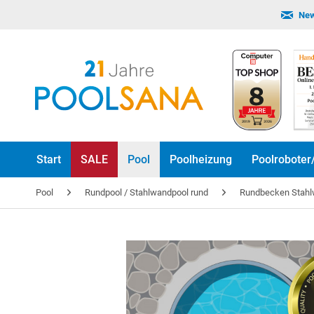
New
Start
SALE
Pool
Poolheizung
Poolroboter
Pool
Rundpool / Stahlwandpool rund
Rundbecken Stah