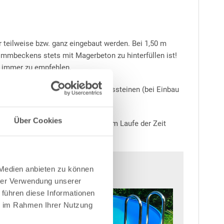
 teilweise bzw. ganz eingebaut werden. Bei 1,50 m
immbeckens stets mit Magerbeton zu hinterfüllen ist!
- immer zu empfehlen.
en Bodenplatten sowie Schalungssteinen (bei Einbau
Über Cookies
Salz ist abzuraten, da dies sich im Laufe der Zeit
 Medien anbieten zu können
hrer Verwendung unserer
 führen diese Informationen
ie im Rahmen Ihrer Nutzung