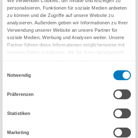
Wir verwenden Cookies, um Inhalte und Anzeigen zu
Lieferung in ca. 3-6 Arbeitstagen
personalisieren, Funktionen für soziale Medien anbieten
zu können und die Zugriffe auf unsere Website zu
In den Warenkorb
analysieren. Außerdem geben wir Informationen zu Ihrer
Verwendung unserer Website an unsere Partner für
soziale Medien, Werbung und Analysen weiter. Unsere
Partner führen diese Informationen möglicherweise mit
weiteren Daten zusammen, die Sie ihnen bereitgestellt
haben oder die sie im Rahmen Ihrer Nutzung der Dienste
gesammelt haben.
Einwilligungsauswahl
Notwendig
Präferenzen
Stahlwand-Rundpool POOLSANA HQ 4,00 x 1,50 m
PLUS-Set | Teil-/Kompletteinbau
Statistiken
Kurzbeschreibung
1.699,00 € *
Marketing
(-39,3% vom UVP)
UVP:
2.799,00 € *