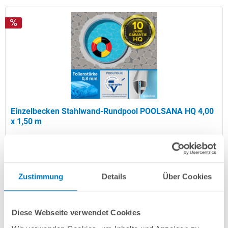
Einzelbecken Stahlwand-Rundpool POOLSANA HQ 4,00
x 1,50 m
Kurzbeschreibung
999,00 € *
(-41,2% vom UVP)
Zustimmung
Details
Über Cookies
UVP:
1.699,00 € *
Artikel-Nr.:
100148
Diese Webseite verwendet Cookies
Versandkostenfreie Lieferung!