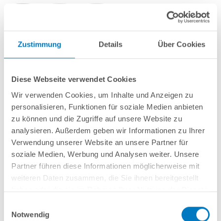
Zustimmung
Details
Über Cookies
Stahlwand-Rundbecken
POOL
SANA
HQ
-
Made
in
Germany
- bestehend
aus 0,7-0,8 mm starker, feuerverzinkter Stahlwand + sehr passgenauer,
blauer PVC-Poolfolie 0,8 mm mit
Einhängebiese
+
Kombi-Spezialhandlauf
Diese Webseite verwendet Cookies
und Bodenschienen aus Kunststoff in
grau
.
Wir verwenden Cookies, um Inhalte und Anzeigen zu
Als
PROFI-Set
inkl.:
personalisieren, Funktionen für soziale Medien anbieten
zu können und die Zugriffe auf unsere Website zu
POOL
SANA
UV-C Entkeimungsgerät 75 W
: Reduziert den
analysieren. Außerdem geben wir Informationen zu Ihrer
Wasserpflegebedarf deutlich!
Unterlegvlies 500 g/m²
Verwendung unserer Website an unsere Partner für
Einbauskimmer und Einlaufdüse
soziale Medien, Werbung und Analysen weiter. Unsere
Sandfilteranlage
POOL
SANA
PRO PRIME 400 /
SPECK
PP 7
(
Made
in
Partner führen diese Informationen möglicherweise mit
Germany
) inkl. Filtersand
weiteren Daten zusammen, die Sie ihnen bereitgestellt
Erdbeständiges Verrohrungsset PROFI Ø 50 mm
+ Entleerungspaket
haben oder die sie im Rahmen Ihrer Nutzung der Dienste
4-stufige Einhänge-Poolleiter PROFI weit ausladend
7-teiliges Reinigungsset PROFI
gesammelt haben.
Einwilligungsauswahl
7-teiliges Wasserpflegeset PROFI
Notwendig