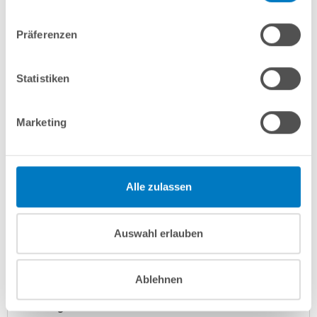
In den Warenkorb
Präferenzen
Merken
Vergleichen
Statistiken
Fragen? Wir helfen Ihnen gerne weiter:
Marketing
info(at)poolsana.de
Anfrageformular
Alle zulassen
Produktbeschreibung
Auswahl erlauben
Herstellerangaben
Ablehnen
Anleitungen/Datenblätter