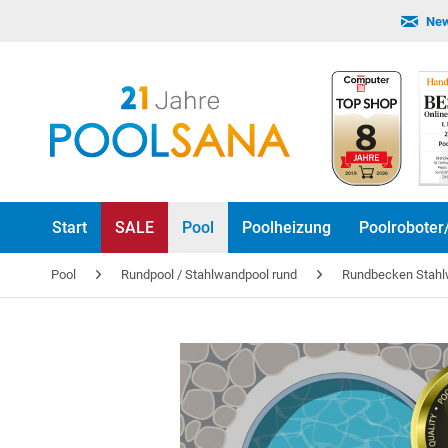
New
Start
SALE
Pool
Poolheizung
Poolroboter
Pool
Rundpool / Stahlwandpool rund
Rundbecken Stah