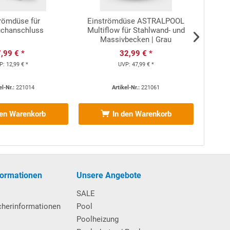
römdüse für
Einströmdüse ASTRALPOOL
Sola
uchanschluss
Multiflow für Stahlwand- und
sc
Massivbecken | Grau
,99 € *
32,99 € *
P:
12,99 € *
UVP:
47,99 € *
el-Nr.:
221014
Artikel-Nr.:
221061
den Warenkorb
In den Warenkorb
formationen
Unsere Angebote
hinweisen (können vorab angefordert werden) gelesen
n zum Schwimmbecken - insbesondere von Kindern unter
SALE
dige Person beaufsichtigt werden. Alle
cherinformationen
Pool
icht.
Poolheizung