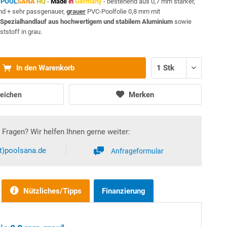
n
POOL
SANA
HQ
-
Made
in
Germany
- bestehend aus 0,7 mm starker,
and + sehr passgenauer,
grauer
PVC-Poolfolie 0,8 mm mit
Spezialhandlauf aus hochwertigem und stabilem Aluminium
sowie
stoff in grau.
In den Warenkorb
Merken
eichen
Fragen? Wir helfen Ihnen gerne weiter:
at)poolsana.de
Anfrageformular
Nützliches/Tipps
Finanzierung