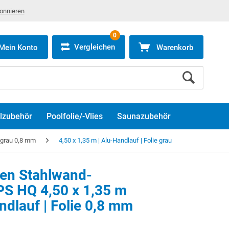
bonnieren
0
Vergleichen
Mein Konto
Warenkorb
lzubehör
Poolfolie/-Vlies
Saunazubehör
 grau 0,8 mm
4,50 x 1,35 m | Alu-Handlauf | Folie grau
ken Stahlwand-
PS HQ 4,50 x 1,35 m
ndlauf | Folie 0,8 mm