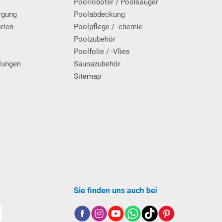
Poolroboter / Poolsauger
rgung
Poolabdeckung
erien
Poolpflege / -chemie
g
Poolzubehör
Poolfolie / -Vlies
lungen
Saunazubehör
Sitemap
Sie finden uns auch bei