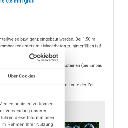
ie 0,8 mm grau"
 teilweise bzw. ganz eingebaut werden. Bei 1,50 m
immbeckens stets mit Magerbeton zu hinterfüllen ist!
- immer zu empfehlen.
en Bodenplatten sowie Schalungssteinen (bei Einbau
Über Cookies
Salz ist abzuraten, da dies sich im Laufe der Zeit
 Medien anbieten zu können
hrer Verwendung unserer
 führen diese Informationen
ie im Rahmen Ihrer Nutzung