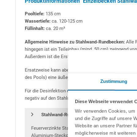
Produktinformationen "Einzelbecken Stahlwan
Pooltiefe:
135 cm
Wassertiefe:
ca. 120-125 cm
Füllinhalt:
ca. 20 m³
Allgemeine Hinweise zu Stahlwand-Rundbecken:
Alle 
hingegen ist ein Teileinbau (mind. 50 cm) zwingend vo
Außerdem ist die Erstellung einer Beton-Bodenplatte -
Ersatzweise kann aber auch das patentierte
conZero-S
des Pools) eine äußerst zeitsparende Alternative zum B
Zustimmung
Für die Desinfektion des Poolwassers empfehlen wir die
negativ auf den Stahlmantel auswirken könnte.
Diese Webseite verwendet 
Wir verwenden Cookies, um I
H
Q
Stahlwand-Rundbecken
igh
uality
mit Alu-
und die Zugriffe auf unsere 
Website an unsere Partner fü
Feuerverzinkte Stahlwand mit 0,7 mm Stärke, innen
möglicherweise mit weiteren
Aluminium-Steckprofil für die schnelle Verbindung