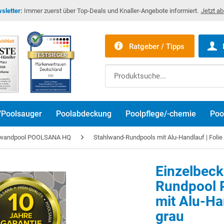
sletter:
Immer zuerst über Top-Deals und Knaller-Angebote informiert.
Jetzt a
Ratgeber / Tipps
/Poolsauger
Poolabdeckung
Poolpflege/-chemie
Poo
lwandpool POOLSANA HQ
Stahlwand-Rundpools mit Alu-Handlauf | Folie
Einzelbec
Rundpool 
mit Alu-Ha
grau