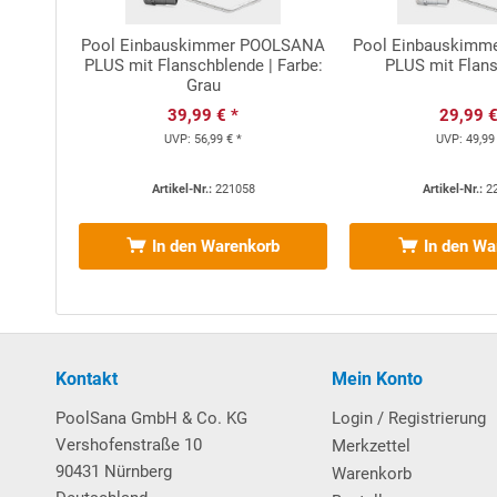
Nähere Informationen hierzu finden Sie in unseren
G
Pool Einbauskimmer POOLSANA
Pool Einbauskimm
PLUS mit Flanschblende | Farbe:
PLUS mit Flan
Sehr stabiler und eleganter
Handlauf aus Aluminium
Grau
enthaltene Poolfolie mit
Einhänge
biese + zusätzlich
39,99 € *
29,99 €
bei einem späteren Folienwechsel benötigt. Hierzu 
UVP:
56,99 € *
UVP:
49,99
Handlaufs abgeschnitten und im zweiten Schritt die n
Vorteil: Kein Absetzen des Handlaufs vonnöten. Die
Artikel-Nr.:
221058
Artikel-Nr.:
2
Weitere wissenswerte Informationen über unsere
H
In den Warenkorb
In den Wa
Download Vorabanleitung Aufbau Rundbecken
Kontakt
Mein Konto
Sicherheitshinweise:
Vor dem Bau und der Benutzung e
und befolgt werden. Um Ertrinken oder ernsthafte Ver
PoolSana GmbH & Co. KG
Login / Registrierung
5 Jahren - durch geeignete Sicherheitseinrichtungen 
Vershofenstraße 10
Merkzettel
Sicherheitsvorschriften und -einrichtungen können jedoc
90431 Nürnberg
Warenkorb