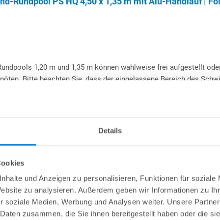
d-Rundpool PS HQ 4,50 x 1,35 m mit Alu-Handlauf | Fol
Rundpools 1,20 m und 1,35 m können wahlweise frei aufgestellt oder
nnöten. Bitte beachten Sie, dass der eingelassene Bereich des Schw
 unabhängig von der Poolgröße sowie auch von der Aufstellvariante 
ystem
verwendet werden, das mit seinen aus Hartschaum bestehend
eton bietet.
Details
 Verwendung von Mitteln auf Chlor- oder Aktivsauerstoffbasis. Von 
Cookies
nhalte und Anzeigen zu personalisieren, Funktionen für soziale
Kombihandlauf
Made
in
Germany
Website zu analysieren. Außerdem geben wir Informationen zu I
r soziale Medien, Werbung und Analysen weiter. Unsere Partner
 schutzlackiert, außen polyesterbeschichtet. Mit passgenauem
 Daten zusammen, die Sie ihnen bereitgestellt haben oder die s
 der Stahlwandenden. Ausschnitte für 1 Skimmer und 1 Düse