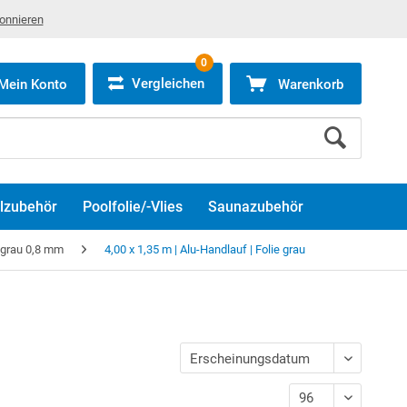
bonnieren
0
Vergleichen
Mein Konto
Warenkorb
lzubehör
Poolfolie/-Vlies
Saunazubehör
 grau 0,8 mm
4,00 x 1,35 m | Alu-Handlauf | Folie grau