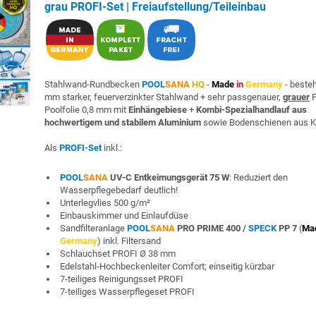
grau PROFI-Set | Freiaufstellung/Teileinbau
Stahlwand-Rundbecken
POOL
SANA
HQ
-
Made
in
Germany
- beste
mm starker, feuerverzinkter Stahlwand + sehr passgenauer,
grauer
P
Poolfolie 0,8 mm mit
Einhängebiese
+
Kombi-Spezialhandlauf aus
hochwertigem und stabilem Aluminium
sowie Bodenschienen aus K
Als
PROFI-Set
inkl.:
POOL
SANA
UV-C Entkeimungsgerät 75 W
: Reduziert den
Wasserpflegebedarf deutlich!
Unterlegvlies 500 g/m²
Einbauskimmer und Einlaufdüse
Sandfilteranlage
POOL
SANA
PRO PRIME 400 /
SPECK
PP 7
(
Ma
Germany
) inkl. Filtersand
Schlauchset PROFI Ø 38 mm
Edelstahl-Hochbeckenleiter Comfort; einseitig kürzbar
7-teiliges Reinigungsset PROFI
7-teiliges Wasserpflegeset PROFI