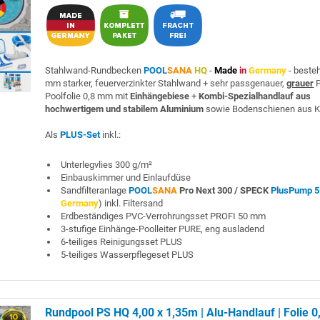
Stahlwand-Rundbecken
POOL
SANA
HQ
-
Made
in
Germany
- beste
mm starker, feuerverzinkter Stahlwand + sehr passgenauer,
grauer
P
Poolfolie 0,8 mm mit
Einhängebiese
+
Kombi-Spezialhandlauf aus
hochwertigem und stabilem Aluminium
sowie Bodenschienen aus K
Als
PLUS-Set
inkl.:
Unterlegvlies 300 g/m²
Einbauskimmer und Einlaufdüse
Sandfilteranlage
POOL
SANA
Pro Next 300 /
SPECK
PlusPump 5
Germany
) inkl. Filtersand
Erdbeständiges PVC-Verrohrungsset PROFI 50 mm
3-stufige Einhänge-Poolleiter PURE, eng ausladend
6-teiliges Reinigungsset PLUS
5-teiliges Wasserpflegeset PLUS
Rundpool PS HQ 4,00 x 1,35m | Alu-Handlauf | Folie