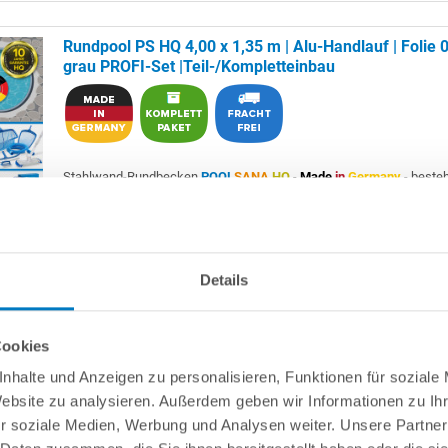
Rundpool PS HQ 4,00 x 1,35 m | Alu-Handlauf | Folie
grau PROFI-Set |Teil-/Kompletteinbau
Stahlwand-Rundbecken
POOL
SANA
HQ
-
Made
in
Germany
- beste
mm starker, feuerverzinkter Stahlwand + sehr passgenauer,
grauer
P
Poolfolie 0,8 mm mit
Einhängebiese
+
Kombi-Spezialhandlauf aus
hochwertigem und stabilem Aluminium
sowie Bodenschienen aus K
Als
PROFI-Set
inkl.:
Details
POOL
SANA
UV-C Entkeimungsgerät 75 W
: Reduziert den
Wasserpflegebedarf deutlich!
Cookies
Unterlegvlies 500 g/m²
Einbauskimmer und Einlaufdüse
nhalte und Anzeigen zu personalisieren, Funktionen für soziale
Sandfilteranlage
POOL
SANA
PRO PRIME 400 /
SPECK
PP 7
(
Ma
Germany
) inkl. Filtersand
Website zu analysieren. Außerdem geben wir Informationen zu I
Erdbeständiges Verrohrungsset PROFI Ø 50 mm
+ Entleerungsp
r soziale Medien, Werbung und Analysen weiter. Unsere Partner
Edelstahl-Einhängeleiter PROFI mit eleganten Stufenauflagen, w