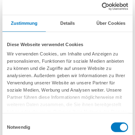
Zustimmung
Details
Über Cookies
Diese Webseite verwendet Cookies
Wir verwenden Cookies, um Inhalte und Anzeigen zu
personalisieren, Funktionen für soziale Medien anbieten
Rundpool PS HQ 5,00 x 1,50 m | Alu-Handlauf | Folie
zu können und die Zugriffe auf unsere Website zu
0,8mm grau PLUS-Set | Teil-/Kompletteinbau
analysieren. Außerdem geben wir Informationen zu Ihrer
Verwendung unserer Website an unsere Partner für
Kurzbeschreibung
soziale Medien, Werbung und Analysen weiter. Unsere
Partner führen diese Informationen möglicherweise mit
2.449,00 € *
(-35,54% vom UVP)
weiteren Daten zusammen, die Sie ihnen bereitgestellt
UVP:
3.799,00 € *
haben oder die sie im Rahmen Ihrer Nutzung der Dienste
Artikel-Nr.:
106387
gesammelt haben.
Einwilligungsauswahl
Versandkostenfreie Lieferung!
Notwendig