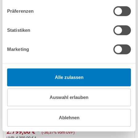
Lieferung in ca. 3-6 Arbeitstagen
Präferenzen
In den Warenkorb
Statistiken
Marketing
Alle zulassen
Rundpool PS HQ 5,00 x 1,50 m | Alu-Handlauf | Folie
Auswahl erlauben
0,8mm grau PROFI-Set |Teil-/Kompletteinbau
Kurzbeschreibung
Ablehnen
2.799,00 € *
(-36,37% vom UVP)
UVP:
4.399,00 € *