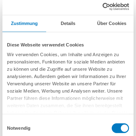
Zustimmung
Details
Über Cookies
Stahlwand-Rundbecken
POOL
SANA
HQ
-
Made
in
Germany
- bestehend
aus 0,7 mm starker, feuerverzinkter Stahlwand + sehr passgenauer,
Diese Webseite verwendet Cookies
sandfarbener
PVC-Poolfolie 0,8 mm mit
Einhängebiese
+ Kombi-
Spezialhandlauf und Bodenschienen in
grau
.
Wir verwenden Cookies, um Inhalte und Anzeigen zu
personalisieren, Funktionen für soziale Medien anbieten
Als
PLUS-Set
inkl.:
zu können und die Zugriffe auf unsere Website zu
analysieren. Außerdem geben wir Informationen zu Ihrer
Unterlegvlies 300 g/m²
Verwendung unserer Website an unsere Partner für
Einbauskimmer und Einlaufdüse
Sandfilteranlage
POOL
SANA
Pro Next 300 /
SPECK
PlusPump 5
(
Made
soziale Medien, Werbung und Analysen weiter. Unsere
in
Germany
) inkl. Filtersand
Partner führen diese Informationen möglicherweise mit
Erdbeständiges PVC-Verrohrungsset PROFI 50 mm
weiteren Daten zusammen, die Sie ihnen bereitgestellt
3-stufige Einhänge-Poolleiter PURE, eng ausladend
haben oder die sie im Rahmen Ihrer Nutzung der Dienste
6-teiliges Reinigungsset PLUS
gesammelt haben.
5-teiliges Wasserpflegeset PLUS
Einwilligungsauswahl
Notwendig