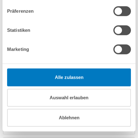
In den Warenkorb
Präferenzen
Merken
Vergleichen
Statistiken
Fragen? Wir helfen Ihnen gerne weiter:
Marketing
info(at)poolsana.de
Anfrageformular
Alle zulassen
Produktbeschreibung
Auswahl erlauben
Herstellerangaben
Ablehnen
Anleitungen/Datenblätter