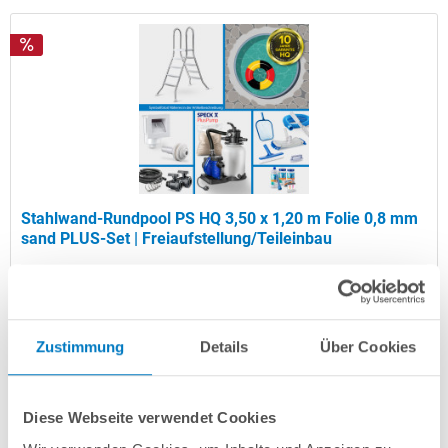
Stahlwand-Rundpool PS HQ 3,50 x 1,20 m Folie 0,8 mm
sand PLUS-Set | Freiaufstellung/Teileinbau
Kurzbeschreibung
1.449,00 € *
(-30,97% vom UVP)
Zustimmung
Details
Über Cookies
UVP:
2.099,00 € *
Artikel-Nr.:
104254
Diese Webseite verwendet Cookies
Versandkostenfreie Lieferung!