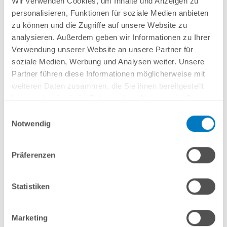
Wir verwenden Cookies, um Inhalte und Anzeigen zu
Lieferung in ca. 3-6 Arbeitstagen
personalisieren, Funktionen für soziale Medien anbieten
zu können und die Zugriffe auf unsere Website zu
In den Warenkorb
analysieren. Außerdem geben wir Informationen zu Ihrer
Verwendung unserer Website an unsere Partner für
soziale Medien, Werbung und Analysen weiter. Unsere
Partner führen diese Informationen möglicherweise mit
weiteren Daten zusammen, die Sie ihnen bereitgestellt
haben oder die sie im Rahmen Ihrer Nutzung der Dienste
gesammelt haben.
Einwilligungsauswahl
Notwendig
Präferenzen
Stahlwand-Rundpool PS HQ 3,50 x 1,20 m Folie 0,8 mm
sand PLUS-Set | Teil-/Kompletteinbau
Statistiken
Kurzbeschreibung
1.399,00 € *
Marketing
(-31,72% vom UVP)
UVP:
2.049,00 € *