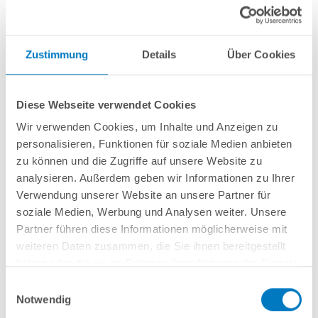
Zustimmung
Details
Über Cookies
Diese Webseite verwendet Cookies
Wir verwenden Cookies, um Inhalte und Anzeigen zu
personalisieren, Funktionen für soziale Medien anbieten
Stahlwand-Rundpool PS HQ 4,50 x 1,50 m Folie 0,8 mm
zu können und die Zugriffe auf unsere Website zu
sand PLUS-Set | Teil-/Kompletteinbau
analysieren. Außerdem geben wir Informationen zu Ihrer
Verwendung unserer Website an unsere Partner für
Kurzbeschreibung
soziale Medien, Werbung und Analysen weiter. Unsere
Partner führen diese Informationen möglicherweise mit
1.899,00 € *
(-40,64% vom UVP)
weiteren Daten zusammen, die Sie ihnen bereitgestellt
UVP:
3.199,00 € *
haben oder die sie im Rahmen Ihrer Nutzung der Dienste
Artikel-Nr.:
104817
gesammelt haben.
Einwilligungsauswahl
Versandkostenfreie Lieferung!
Notwendig