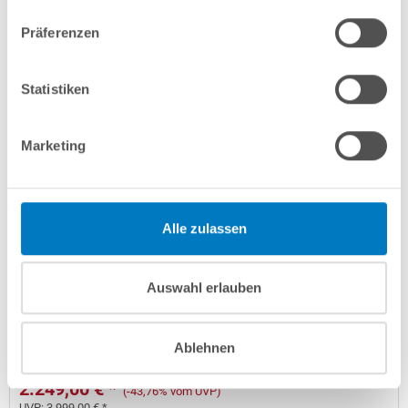
Lieferung in ca. 3-6 Arbeitstagen
Präferenzen
In den Warenkorb
Statistiken
Marketing
Alle zulassen
Stahlwand-Rundpool PS HQ 4,50 x 1,50 m Folie 0,8 mm
Auswahl erlauben
sand PROFI-Set | Teil-/Kompletteinbau
Kurzbeschreibung
Ablehnen
2.249,00 € *
(-43,76% vom UVP)
UVP:
3.999,00 € *