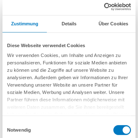
Zustimmung
Details
Über Cookies
Stahlwand-Rundbecken
POOL
SANA
HQ
-
Made
in
Germany
- bestehend
aus 0,6 mm starker, feuerverzinkter Stahlwand + sehr passgenauer,
Diese Webseite verwendet Cookies
sandfarbener
PVC-Poolfolie 0,8 mm mit
Einhängebiese
+ Kombi-
Spezialhandlauf und Bodenschienen in
grau
.
Wir verwenden Cookies, um Inhalte und Anzeigen zu
personalisieren, Funktionen für soziale Medien anbieten
Als
PLUS-Set
inkl.:
zu können und die Zugriffe auf unsere Website zu
analysieren. Außerdem geben wir Informationen zu Ihrer
Unterlegvlies 300 g/m²
Verwendung unserer Website an unsere Partner für
Einbauskimmer und Einlaufdüse
Sandfilteranlage
POOL
SANA
Pro Next 300 /
SPECK
PlusPump 5
(
Made
soziale Medien, Werbung und Analysen weiter. Unsere
in
Germany
) inkl. Filtersand
Partner führen diese Informationen möglicherweise mit
Schlauchset PROFI Ø 38 mm
weiteren Daten zusammen, die Sie ihnen bereitgestellt
Edelstahl-Hochbeckenleiter Comfort; einseitig kürzbar
haben oder die sie im Rahmen Ihrer Nutzung der Dienste
6-teiliges Reinigungsset PLUS
gesammelt haben.
5-teiliges Wasserpflegeset PLUS
Einwilligungsauswahl
Notwendig