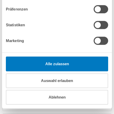
In den Warenkorb
Präferenzen
Merken
Vergleichen
Statistiken
Fragen? Wir helfen Ihnen gerne weiter:
Marketing
info(at)poolsana.de
Anfrageformular
Alle zulassen
Produktbeschreibung
Auswahl erlauben
Herstellerangaben
Ablehnen
Anleitungen/Datenblätter