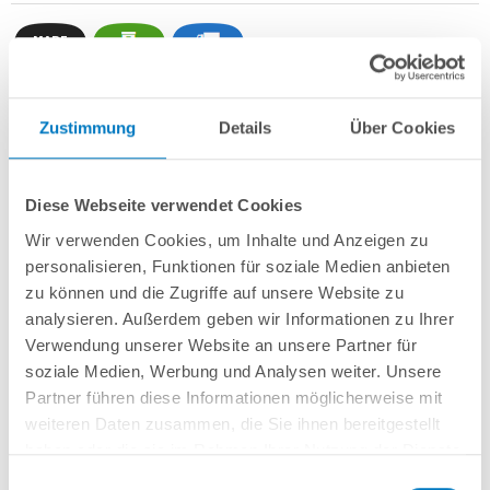
Zustimmung
Details
Über Cookies
Stahlwand-Rundbecken
POOL
SANA
HQ
-
Made
in
Germany
- bestehend
aus 0,6 mm starker, feuerverzinkter Stahlwand + sehr passgenauer,
grauer
PVC-Poolfolie 0,8 mm mit
Einhängebiese
+
Kombi-Spezialhandlauf aus
hochwertigem und stabilem Aluminium
sowie Bodenschienen aus
Diese Webseite verwendet Cookies
Kunststoff.
Wir verwenden Cookies, um Inhalte und Anzeigen zu
Als
PROFI-Set
inkl.:
personalisieren, Funktionen für soziale Medien anbieten
zu können und die Zugriffe auf unsere Website zu
POOL
SANA
UV-C Entkeimungsgerät 75 W
: Reduziert den
analysieren. Außerdem geben wir Informationen zu Ihrer
Wasserpflegebedarf deutlich!
Verwendung unserer Website an unsere Partner für
Unterlegvlies 500 g/m²
Einbauskimmer und Einlaufdüse
soziale Medien, Werbung und Analysen weiter. Unsere
Sandfilteranlage
POOL
SANA
PRO PRIME 400 /
SPECK
PP 7
(
Made
in
Partner führen diese Informationen möglicherweise mit
Germany
) inkl. Filtersand
weiteren Daten zusammen, die Sie ihnen bereitgestellt
Erdbeständiges Verrohrungsset PROFI Ø 50 mm
+ Entleerungspaket
haben oder die sie im Rahmen Ihrer Nutzung der Dienste
Edelstahl-Einhängeleiter PROFI mit eleganten Stufenauflagen, weit
gesammelt haben.
ausladend
Einwilligungsauswahl