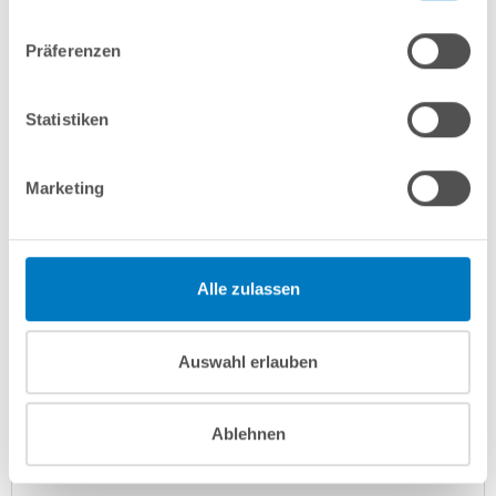
In den Warenkorb
Präferenzen
Merken
Vergleichen
Statistiken
Fragen? Wir helfen Ihnen gerne weiter:
Marketing
info(at)poolsana.de
Anfrageformular
Alle zulassen
Produktbeschreibung
Auswahl erlauben
Herstellerangaben
Ablehnen
Anleitungen/Datenblätter