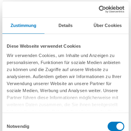
Zustimmung
Details
Über Cookies
Stahlwand-Rundbecken
POOL
SANA
HQ
-
Made
in
Germany
- bestehend
aus 0,6 mm starker, feuerverzinkter Stahlwand + sehr passgenauer,
grauer
Diese Webseite verwendet Cookies
PVC-Poolfolie 0,8 mm mit
Einhängebiese
+
Kombi-Spezialhandlauf aus
hochwertigem und stabilem Aluminium
sowie Bodenschienen aus
Wir verwenden Cookies, um Inhalte und Anzeigen zu
Kunststoff.
personalisieren, Funktionen für soziale Medien anbieten
zu können und die Zugriffe auf unsere Website zu
Als
PLUS-Set
inkl.:
analysieren. Außerdem geben wir Informationen zu Ihrer
Unterlegvlies 300 g/m²
Verwendung unserer Website an unsere Partner für
Einbauskimmer und Einlaufdüse
soziale Medien, Werbung und Analysen weiter. Unsere
Sandfilteranlage
POOL
SANA
Pro Next 300 /
SPECK
PlusPump 5
(
Made
Partner führen diese Informationen möglicherweise mit
in
Germany
) inkl. Filtersand
weiteren Daten zusammen, die Sie ihnen bereitgestellt
Erdbeständiges PVC-Verrohrungsset PROFI 50 mm
3-stufige Einhänge-Poolleiter PURE, eng ausladend
haben oder die sie im Rahmen Ihrer Nutzung der Dienste
6-teiliges Reinigungsset PLUS
gesammelt haben.
Einwilligungsauswahl
5-teiliges Wasserpflegeset PLUS
Notwendig